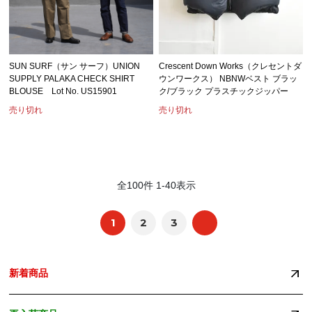
Crescent Down Works（クレセントダ
SUN SURF（サン サーフ）UNION
ウンワークス） NBNWベスト ブラッ
SUPPLY PALAKA CHECK SHIRT
ク/ブラック プラスチックジッパー
BLOUSE Lot No. US15901
売り切れ
売り切れ
全
100
件
1
-
40
表示
1
2
3
新着商品