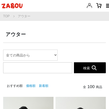
TOP
アウター
アウター
検索
おすすめ順
価格順
新着順
100
全
商品