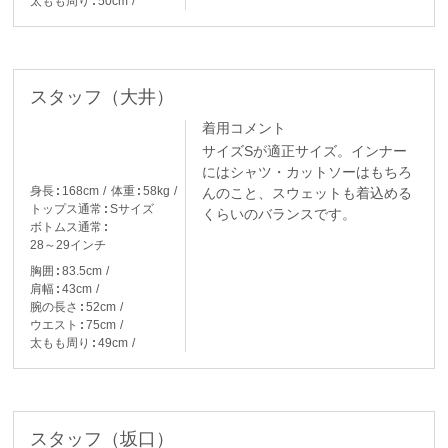
太もも周り
50cm
スタッフ（大井）
着用コメント
サイズSが適正サイズ。インナー
にはシャツ・カットソーはもちろ
身長
168cm
体重
58kg
んのこと、スウェットも着込める
トップス通常
Sサイズ
くらいのバランスです。
ボトムス通常
28～29インチ
胸囲
83.5cm
肩幅
43cm
腕の長さ
52cm
ウエスト
75cm
太もも周り
49cm
スタッフ（坂口）