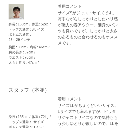
着用コメント
サイズSがジャストサイズです。
薄手ながらしっかりとしたハリ感
身長
160cm
体重
52kg
が魅力の春アウター。細身のパン
トップス通常
Sサイズ
ツも良いですが、しっかりと太さ
ボトムス通常
のあるものと合わせるのもオスス
28～29インチ
メです。
胸囲
88cm
肩幅
46cm
腕の長さ
52cm
ウエスト
76cm
太もも周り
47cm
スタッフ（本並）
着用コメント
サイズLLがちょうどいいサイズ。
Lサイズでも着れますが、ピッタ
身長
185cm
体重
72kg
リジャストサイズなので気持ちも
トップス通常
Lサイズ
う少しゆとりが欲しいので、LLを
ボトムス通常
31インチ