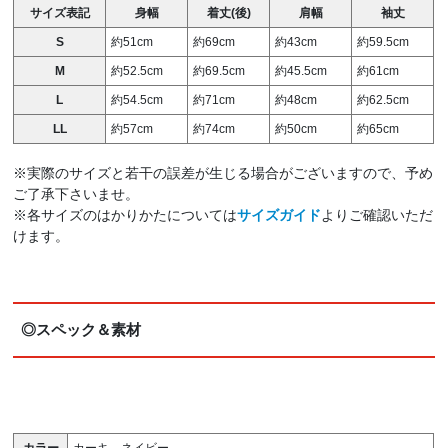
サイズ表記
身幅
着丈(後)
肩幅
袖丈
S
約51cm
約69cm
約43cm
約59.5cm
M
約52.5cm
約69.5cm
約45.5cm
約61cm
L
約54.5cm
約71cm
約48cm
約62.5cm
LL
約57cm
約74cm
約50cm
約65cm
※実際のサイズと若干の誤差が生じる場合がございますので、予め
ご了承下さいませ。
※各サイズのはかりかたについては
サイズガイド
よりご確認いただ
けます。
◎スペック＆素材