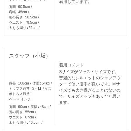
着用しています。
胸囲
90.5cm
肩幅
45cm
腕の長さ
58.5cm
ウエスト
79.5cm
太もも周り
51cm
スタッフ（小坂）
着用コメント
Sサイズがジャストサイズです。
普遍的なシルエットのシャツアウ
身長
168cm
体重
54kg
ターで使い勝手が良いです。Mサ
トップス通常
S～Mサイズ
イズでも大き過ぎることはないの
ボトムス通常
で、サイズアップもありだと思い
27～28インチ
ます。
胸囲
90cm
肩幅
48cm
腕の長さ
55cm
ウエスト
67cm
太もも周り
46.5cm