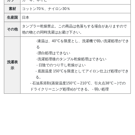
カラー
カーキ、ネイビー
素材
コットン70％、ナイロン30％
生産国
日本
タンブラー乾燥禁止。この商品は色落ちする場合がありますので
その他
他の物との同時洗濯はお避け下さい。
-液温は、40°Cを限度とし、洗濯機で弱い洗濯処理ができ
る
-漂白処理はできない
-洗濯処理後のタンブル乾燥処理はできない
洗濯表
-
日陰でのつり干し乾燥がよい
示
-
底面温度 150°Cを限度としてアイロン仕上げ処理ができ
る。
-
石油系溶剤(蒸留温度150°C～210°C、引火点38°C～)での
ドライクリーニング処理a)ができる。
-
弱い処理