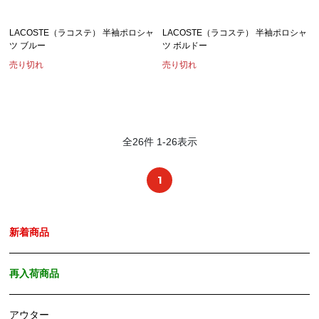
LACOSTE（ラコステ） 半袖ポロシャ
LACOSTE（ラコステ） 半袖ポロシャ
ツ ブルー
ツ ボルドー
売り切れ
売り切れ
全
26
件
1
-
26
表示
1
新着商品
再入荷商品
アウター