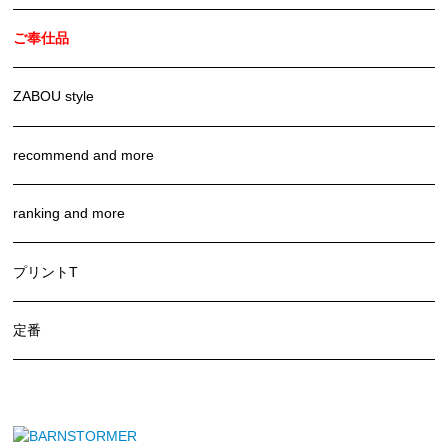
ご奉仕品
ZABOU style
recommend and more
ranking and more
プリントT
定番