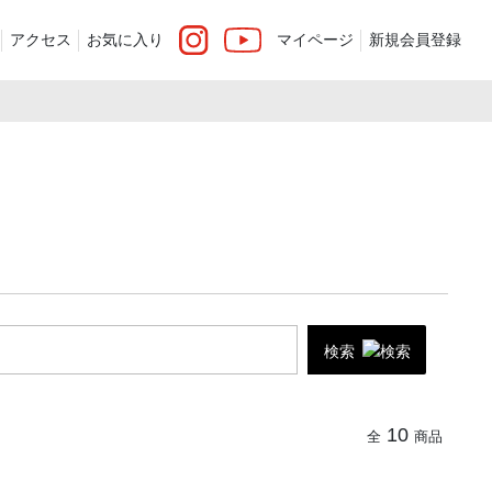
アクセス
お気に入り
マイページ
新規会員登録
ベスト
ニット
ツ）
シューズ・ケア用品
ファッション小物
recommend and more
ranking and more
ZABOU Standard Item
Selection カテゴリー別
休日
ZABOU定番アイテム!
加した商品
検索
10
全
商品