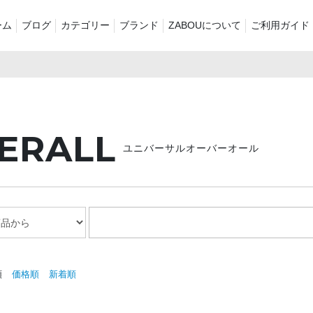
ーム
ブログ
カテゴリー
ブランド
ZABOUについて
ご利用ガイド
着商品
再入荷商品
アウター
Tシャツ・スウェット・ポロ
ャツ・ポロシャツ
ボトムス（パン
シャツ
ERALL
ッグ・ポーチ
ご奉仕品
ZABOU style
ユニバーサルオーバーオール
リントT
定番
襟付き
ール2026
ショーツ
お気に入りに追
順
価格順
新着順