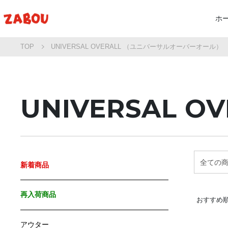
ホ
TOP
UNIVERSAL OVERALL （ユニバーサルオーバーオール）
新
シ
UNIVERSAL OV
バ
プ
セ
新着商品
再入荷商品
おすすめ
アウター