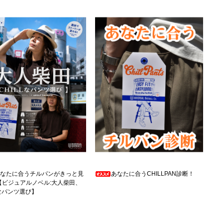
なたに合うチルパンがきっと見
あなたに合うCHILLPAN診断！
【ビジュアルノベル:大人柴田、
Lなパンツ選び】