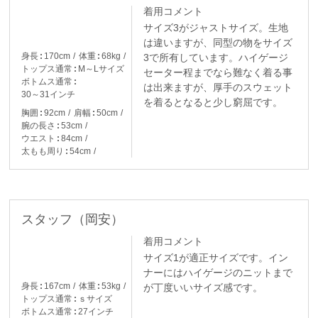
着用コメント
サイズ3がジャストサイズ。生地
は違いますが、同型の物をサイズ
身長
170cm
体重
68kg
3で所有しています。ハイゲージ
トップス通常
M～Lサイズ
セーター程までなら難なく着る事
ボトムス通常
は出来ますが、厚手のスウェット
30～31インチ
を着るとなると少し窮屈です。
胸囲
92cm
肩幅
50cm
腕の長さ
53cm
ウエスト
84cm
太もも周り
54cm
スタッフ（岡安）
着用コメント
サイズ1が適正サイズです。イン
ナーにはハイゲージのニットまで
身長
167cm
体重
53kg
が丁度いいサイズ感です。
トップス通常
ｓサイズ
ボトムス通常
27インチ