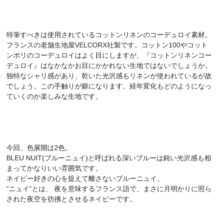
特筆すべきは使用されているコットンリネンのコーデュロイ素材。
フランスの老舗生地屋VELCORX社製です。コットン100やコット
ンポリのコーデュロイはよく目にしますが、『コットンリネンコー
デュロイ』はなかなかお目にかかれない生地ではないでしょうか。
独特なシャリ感があり、乾いた光沢感もリネンが使われているが故
でしょう。この手触りが癖になります。経年変化もどのようになっ
ていくのか楽しみな生地です。
今回、色展開は2色。
BLEU NUIT(ブルーニュイ)と呼ばれる深いブルーは鈍い光沢感も相
まってかなりいい雰囲気です。
ネイビー好きの心を捉えて離さないブルーニュイ。
”ニュイ”とは、 夜を意味するフランス語で、まさに月明かりに照ら
された夜空を彷彿とさせるネイビーです。