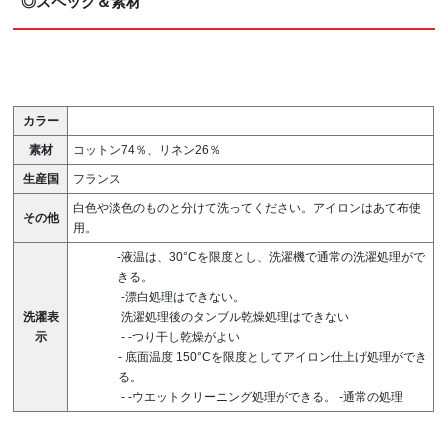
◎スペック＆素材
カラー
素材
コットン74％、リネン26％
生産国
フランス
白色や淡色のものと分けて洗ってください。アイロンはあて布使
その他
用。
-液温は、30°Cを限度とし、洗濯機で通常の洗濯処理がで
きる。
-漂白処理はできない。
洗濯表
洗濯処理後のタンブル乾燥処理はできない
示
-
-つり干し乾燥がよい
-
底面温度 150°Cを限度としてアイロン仕上げ処理ができ
る。
-
-ウエットクリーニング処理ができる。
-通常の処理