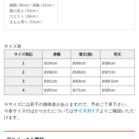
胸囲
80cm
肩幅
42cm
腕の長さ
53cm
ウエスト
68cm
太もも周り
52cm
サイズ表
サイズ表記
身幅
着丈(後)
裄丈
1
約54cm
約66cm
約86cm
2
約58cm
約68cm
約87cm
3
約61cm
約69cm
約88.5cm
4
約65cm
約71cm
約90cm
※サイズには若干の個体差がありますので、予めご了承下さい。
※各サイズのはかりかたについては
サイズガイド
よりご確認いただ
けます。