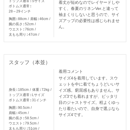
トップス通常
Sサイズ
着丈が短めなのでレイヤードしや
ボトムス通常
すく、春夏のリネンVer.と違って
28～29インチ
袖まくりしないと思うので、サイ
胸囲
88cm
肩幅
46cm
ズアップの必要性は感じられませ
腕の長さ
52cm
ん。
ウエスト
76cm
太もも周り
47cm
スタッフ（本並）
着用コメント
サイズ4を着用しています。スウ
ェットを中に着てちょうどいいサ
身長
185cm
体重
72kg
イズ感。窮屈感もありません。サ
トップス通常
Lサイズ
イズ3でも着れますが、ピッタリ
ボトムス通常
31インチ
目のジャストサイズ。程よくゆっ
胸囲
90.5cm
たり着たいので、自身で選ぶなら
肩幅
45cm
サイズ4です。
腕の長さ
58.5cm
ウエスト
79.5cm
太もも周り
51cm