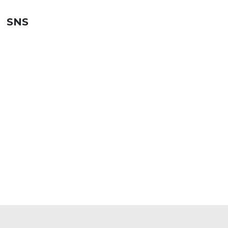
SNS
SHOPPING GUIDE
お買い物ガイド
FAQ
よくあるご質問