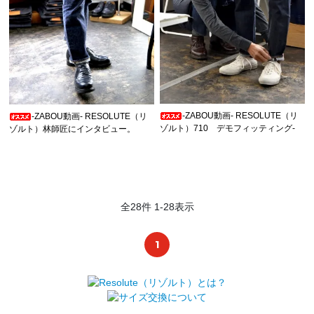
-ZABOU動画- RESOLUTE（リ
-ZABOU動画- RESOLUTE（リ
ゾルト）710 デモフィッティング-
ゾルト）林師匠にインタビュー。
全
28
件
1
-
28
表示
1