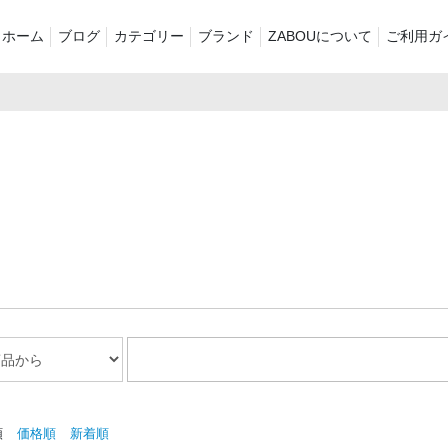
ホーム
ブログ
カテゴリー
ブランド
ZABOUについて
ご利用ガ
新着商品
再入荷商品
アウター
Tシャツ・スウェット・ポ
シャツ・ポロシャツ
ボトムス（パ
ロシャツ
バッグ・ポーチ
ご奉仕品
ZABOU style
プリントT
定番
襟付き
セール2026
ショーツ
お気に入りに
順
価格順
新着順