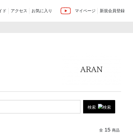
イド
アクセス
お気に入り
マイページ
新規会員登録
ベスト
ニット
ンツ）
シューズ・ケア用品
ファッション小物
recommend and more
ranking and more
ZABOU Standard Item
Selection カテゴリー別
休日
ZABOU定番アイテム!
追加した商品
検索
15
全
商品