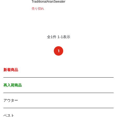
TraditionalAranSweater
売り切れ
全
1
件
1
-
1
表示
1
新着商品
再入荷商品
アウター
ベスト