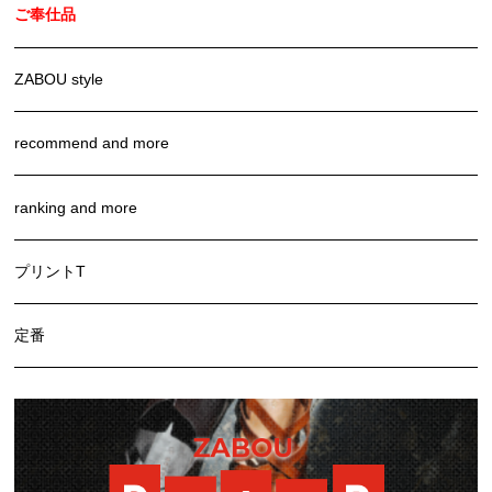
ご奉仕品
ZABOU style
recommend and more
ranking and more
プリントT
定番