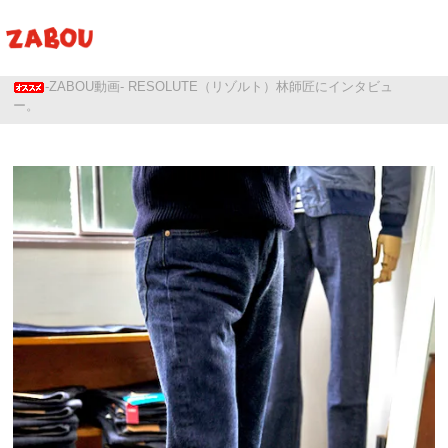
ホーム
RESOLUTE（リゾルト）
-ZABOU動画- RESOLUTE（リゾルト）林師匠にインタビュ
ー。