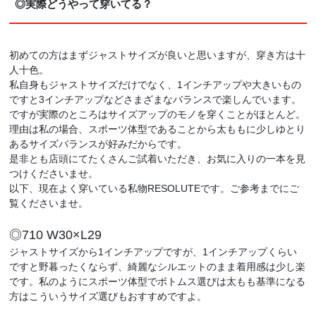
◎実際どうやって穿いてる？
初めての方はまずジャストサイズが良いと思いますが、穿き方は十
人十色。
私自身もジャストサイズだけでなく、1インチアップや大きいもの
ですと3インチアップなどさまざまなバランスで楽しんでいます。
ですが実際のところはサイズアップのモノを穿くことがほとんど。
理由は私の場合、スポーツ体型であることから太ももに少しゆとり
あるサイズバランスが好みだからです。
是非とも店頭にてたくさんご試着いただき、お気に入りの一本を見
つけくださいませ。
以下、現在よく穿いている私物RESOLUTEです。ご参考までにご
覧くださいませ。
◎710 W30×L29
ジャストサイズから1インチアップですが、1インチアップくらい
ですと野暮ったくならず、綺麗なシルエットのまま着用感は少し楽
です。私のようにスポーツ体型でボトムス選びは太もも基準になる
方はこういうサイズ選びもおすすめですよ。