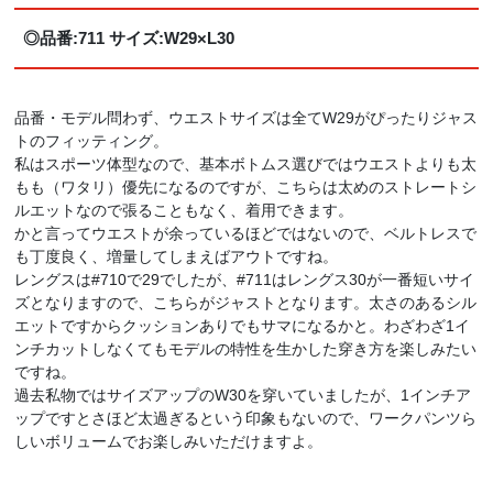
◎品番:711 サイズ:W29×L30
品番・モデル問わず、ウエストサイズは全てW29がぴったりジャス
トのフィッティング。
私はスポーツ体型なので、基本ボトムス選びではウエストよりも太
もも（ワタリ）優先になるのですが、こちらは太めのストレートシ
ルエットなので張ることもなく、着用できます。
かと言ってウエストが余っているほどではないので、ベルトレスで
も丁度良く、増量してしまえばアウトですね。
レングスは#710で29でしたが、#711はレングス30が一番短いサイ
ズとなりますので、こちらがジャストとなります。太さのあるシル
エットですからクッションありでもサマになるかと。わざわざ1イ
ンチカットしなくてもモデルの特性を生かした穿き方を楽しみたい
ですね。
過去私物ではサイズアップのW30を穿いていましたが、1インチア
ップですとさほど太過ぎるという印象もないので、ワークパンツら
しいボリュームでお楽しみいただけますよ。