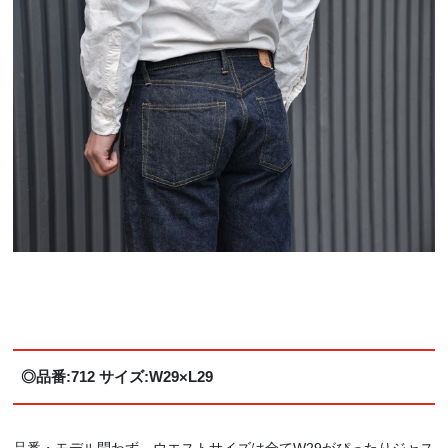
◎品番:712 サイズ:W29×L29