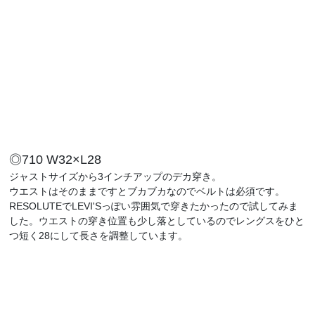
◎710 W32×L28
ジャストサイズから3インチアップのデカ穿き。
ウエストはそのままですとブカブカなのでベルトは必須です。
RESOLUTEでLEVI'Sっぽい雰囲気で穿きたかったので試してみま
した。ウエストの穿き位置も少し落としているのでレングスをひと
つ短く28にして長さを調整しています。