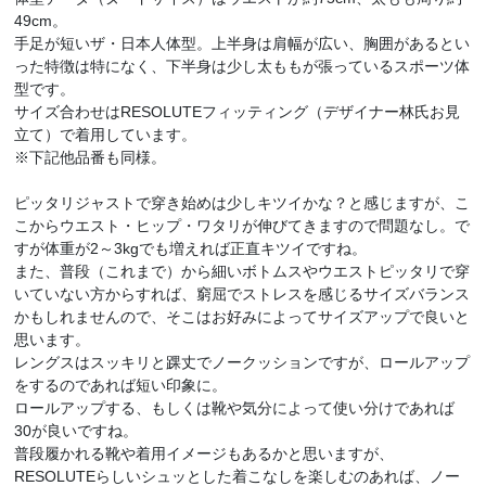
49cm。
手足が短いザ・日本人体型。上半身は肩幅が広い、胸囲があるとい
った特徴は特になく、下半身は少し太ももが張っているスポーツ体
型です。
サイズ合わせはRESOLUTEフィッティング（デザイナー林氏お見
立て）で着用しています。
※下記他品番も同様。
ピッタリジャストで穿き始めは少しキツイかな？と感じますが、こ
こからウエスト・ヒップ・ワタリが伸びてきますので問題なし。で
すが体重が2～3kgでも増えれば正直キツイですね。
また、普段（これまで）から細いボトムスやウエストピッタリで穿
いていない方からすれば、窮屈でストレスを感じるサイズバランス
かもしれませんので、そこはお好みによってサイズアップで良いと
思います。
レングスはスッキリと踝丈でノークッションですが、ロールアップ
をするのであれば短い印象に。
ロールアップする、もしくは靴や気分によって使い分けであれば
30が良いですね。
普段履かれる靴や着用イメージもあるかと思いますが、
RESOLUTEらしいシュッとした着こなしを楽しむのあれば、ノー