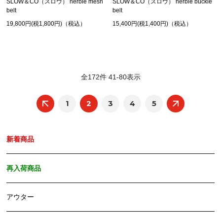
SLOW＆CO（スロウ） herbie mesh
SLOW＆CO（スロウ） herbie buckle
belt
belt
19,800円(税1,800円)（税込）
15,400円(税1,400円)（税込）
全
172
件
41
-
80
表示
1
2
3
4
5
新着商品
再入荷商品
アウター