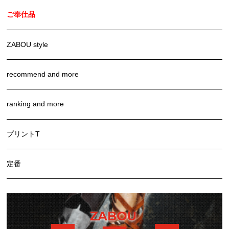
ご奉仕品
ZABOU style
recommend and more
ranking and more
プリントT
定番