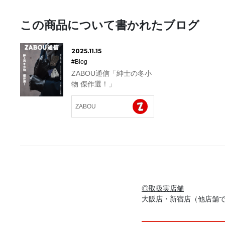
この商品について書かれたブログ
2025.11.15
#Blog
ZABOU通信「紳士の冬小
物 傑作選！」
ZABOU
◎取扱実店舗
大阪店・新宿店（他店舗