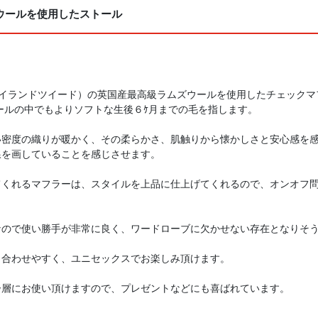
ウールを使用したストール
EDS（ハイランドツイード）の英国産最高級ラムズウールを使用したチェック
ールの中でもよりソフトな生後６ｹ月までの毛を指します。
い密度の織りが暖かく、その柔らかさ、肌触りから懐かしさと安心感を
線を画していることを感じさせます。
てくれるマフラーは、スタイルを上品に仕上げてくれるので、オンオフ
なので使い勝手が非常に良く、ワードローブに欠かせない存在となりそ
も合わせやすく、ユニセックスでお楽しみ頂けます。
齢層にお使い頂けますので、プレゼントなどにも喜ばれています。