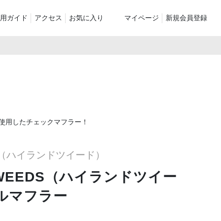
用ガイド
アクセス
お気に入り
マイページ
新規会員登録
ベスト
ニット
パンツ）
シューズ・ケア用品
ファッション小物
le
recommend and more
ranking and more
ZABOU Standard Item
Selection カテゴリー別
休日
使用したチェックマフラー！
ZABOU定番アイテム!
に追加した商
EDS（ハイランドツイード）
 TWEEDS（ハイランドツイー
ルマフラー