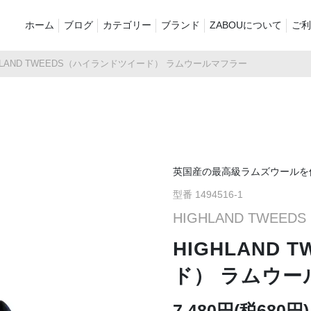
ホーム
ブログ
カテゴリー
ブランド
ZABOUについて
ご利
HLAND TWEEDS（ハイランドツイード） ラムウールマフラー
新着商品
再入荷商品
アウター
Tシャツ・スウェット・ポ
シャツ・ポロシャツ
ボトムス（
ロシャツ
バッグ・ポーチ
ご奉仕品
ZABOU sty
プリントT
定番
襟付き
英国産の最高級ラムズウールを
型番 1494516-1
お気に入り
セール2026
ショーツ
品
HIGHLAND TWE
HIGHLAND
ド） ラムウー
7,480円(税680円)