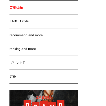
ご奉仕品
ZABOU style
recommend and more
ranking and more
プリントT
定番