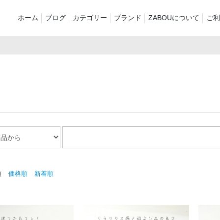
ホーム
ブログ
カテゴリー
ブランド
ZABOUについて
ご利
新着商品
再入荷商品
アウター
Tシャツ・スウェット・ポ
シャツ・ポロシャツ
ボトムス（
ロシャツ
バッグ・ポーチ
ご奉仕品
ZABOU sty
プリントT
定番
襟付き
お気に入り
セール2026
ショーツ
品
順
価格順
新着順