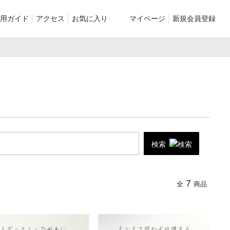
用ガイド
アクセス
お気に入り
マイページ
新規会員登録
ベスト
ニット
パンツ）
シューズ・ケア用品
ファッション小物
le
recommend and more
ranking and more
ZABOU Standard Item
Selection カテゴリー別
休日
ZABOU定番アイテム!
検索
に追加した商
7
全
商品