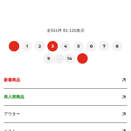
全
551
件
81
-
120
表示
1
2
3
4
5
6
7
8
9
...
14
新着商品
再入荷商品
アウター
ベスト