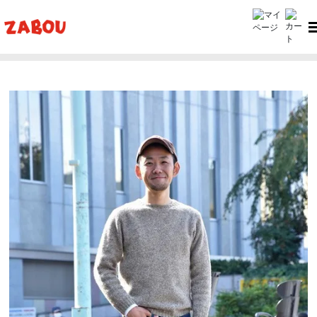
ホーム
ZABOU style
ZABOU style #345