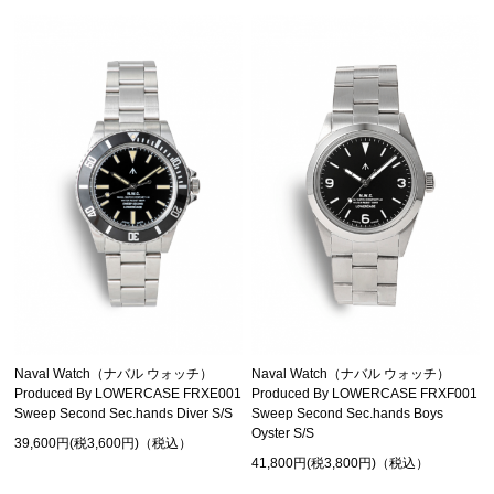
Naval Watch（ナバル ウォッチ）
Naval Watch（ナバル ウォッチ）
Produced By LOWERCASE FRXE001
Produced By LOWERCASE FRXF001
Sweep Second Sec.hands Diver S/S
Sweep Second Sec.hands Boys
Oyster S/S
39,600円(税3,600円)（税込）
41,800円(税3,800円)（税込）