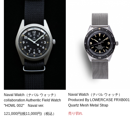
Naval Watch（ナバル ウォッチ）
Naval Watch（ナバル ウォッチ）
Produced By LOWERCASE FRXB001
collaboration Authentic Field Watch
Quartz Mesh Metal Strap
"HOWL 002" Naval ver.
売り切れ
121,000円(税11,000円)（税込）