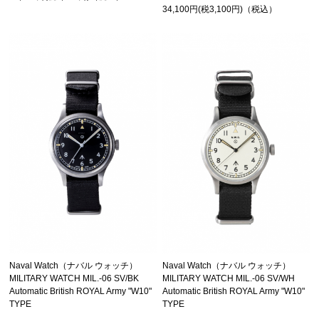
34,100円(税3,100円)（税込）
Naval Watch（ナバル ウォッチ）
Naval Watch（ナバル ウォッチ）
MILITARY WATCH MIL.-06 SV/BK
MILITARY WATCH MIL.-06 SV/WH
Automatic British ROYAL Army "W10"
Automatic British ROYAL Army "W10"
TYPE
TYPE