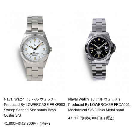
Naval Watch（ナバル ウォッチ）
Naval Watch（ナバル ウォッチ）
Produced By LOWERCASE FRXF003
Produced By LOWERCASE FRXA001
Sweep Second Sec.hands Boys
Mechanical S/S 3 links Metal band
Oyster S/S
47,300円(税4,300円)（税込）
41,800円(税3,800円)（税込）