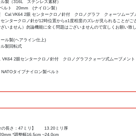
ル製（316L ステンレス素材）
紺ベルト 20mm (ナイロン製）
Cal.VK64 2眼 センタークロノ針付 クロノグラフ クォーツムー
センタークロノ針が12時位置から±1度程度のズレが見られることがご
ございません）勿論機能に全く問題はございませんので宜しくお願い致
ール製(ヘアライン仕上)
ール製回転式
 VK64 2眼センタークロノ針付 クロノグラフクォーツ式ムーブメント / SE
 NATOタイプナイロン製ベルト
の長さ：47ミリ】 13.20ミリ厚
mm *調整幅16.5cm ~24.0cm