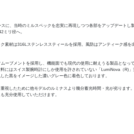
ベースに、当時のミルスペックを忠実に再現しつつ各部をアップデートし
42ミリ径へ。
ク素材は316Lステンレススティールを採用。風防はアンティーク感を
グラフムーブメントを採用し、機能面でも現代の使用に耐えうる製品となっ
料にはスイス製腕時計にしか使用を許されていない「LumiNova（R)
色した黒をイメージした濃いグレー色に着色しております。
を重視したために他モデルのルミナスより幾分蓄光時間・光が劣ります。
にも充分使用していただけます。