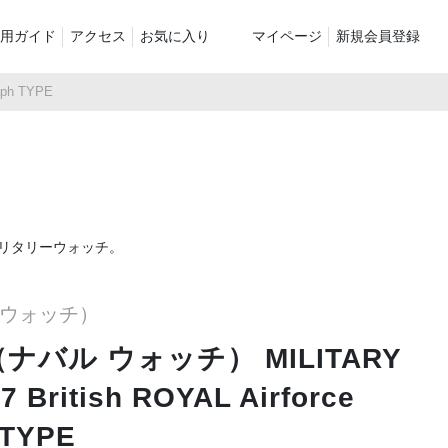
用ガイド
アクセス
お気に入り
マイページ
新規会員登録
aph TYPE
ベスト
ニット
パンツ）
シューズ・ケア用品
ファッション小物
le
recommend and more
ranking and more
ZABOU Standard Item
Selection カテゴリー別
休日
リタリーウォッチ。
ZABOU定番アイテム!
に追加した商
ル ウォッチ）
ch（ナバル ウォッチ） MILITARY
7 British ROYAL Airforce
 TYPE