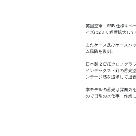
英国空軍 6BB 仕様を
イズは2ミリ程度拡大して
またケース及びケースバッ
ム風防を復刻。
日本製 2 EYEクロノ
インデックス・針の蓄光塗
ンテージ感を追求して退
本モデルの蓄光は雰囲気
ので日常の水仕事・作業