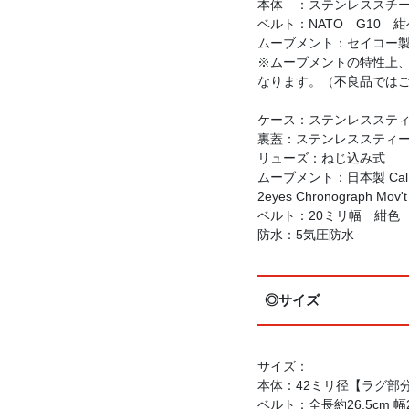
本体 ：ステンレススチー
ベルト：NATO G10 
ムーブメント：セイコー製 
※ムーブメントの特性上、
なります。（不良品では
ケース：ステンレススティ
裏蓋：ステンレススティ
リューズ：ねじ込み式
ムーブメント：日本製 Cal.
2eyes Chronograph Mov't
ベルト：20ミリ幅 紺色
防水：5気圧防水
◎サイズ
サイズ：
本体：42ミリ径【ラグ部分
ベルト：全長約26.5cm 幅20