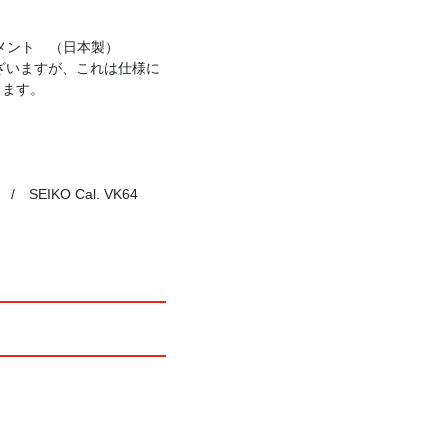
ブメント （日本製）
ざいますが、これは仕様に
します。
IKO Cal. VK64