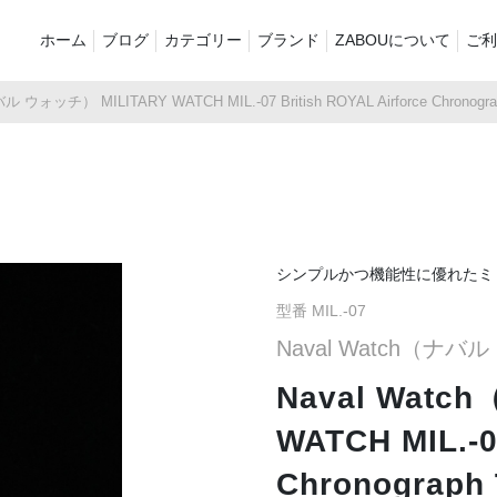
ホーム
ブログ
カテゴリー
ブランド
ZABOUについて
ご利
ル ウォッチ） MILITARY WATCH MIL.-07 British ROYAL Airforce Chronogr
新着商品
再入荷商品
アウター
Tシャツ・スウェット・ポ
シャツ・ポロシャツ
ボトムス（
ロシャツ
バッグ・ポーチ
ご奉仕品
ZABOU sty
プリントT
定番
襟付き
シンプルかつ機能性に優れたミ
型番 MIL.-07
お気に入り
セール2026
ショーツ
品
Naval Watch（ナバ
Naval Wat
WATCH MIL.-0
Chronograph