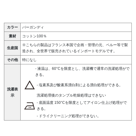
カラー
バーガンディ
素材
コットン100％
※こちらの製品はフランス本国で企画・管理の元、ペルー等で製
生産国
造され、全世界で販売されているインポートモデルです。
その他
特になし
-
液温は、60°Cを限度とし、洗濯機で通常の洗濯処理がで
きる。
-
塩素系及び酸素系漂白剤による漂白処理ができる。
洗濯表
示
洗濯処理後のタンブル乾燥処理はできない
-
底面温度 150°Cを限度としてアイロン仕上げ処理がで
きる。
-
ドライクリーニング処理ができない。