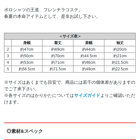
ポロシャツの王道、フレンチラコステ。
春夏の本命アイテムとして、是非お試し下さい。
＜サイズ表＞
身幅
着丈
肩幅
袖丈
2
約47cm
約69cm
約44cm
約20cm
3
約50cm
約70cm
約44.5cm
約21cm
4
約53cm
約71cm
約46cm
約21.5cm
5
約56.5cm
約71.5cm
約49cm
約22.5cm
※サイズはあくまでも目安で、商品には若干の個体差がありますの
でご了承下さい。
※各サイズのはかりかたについては
サイズガイド
よりご確認いただ
けます。
◎素材&スペック