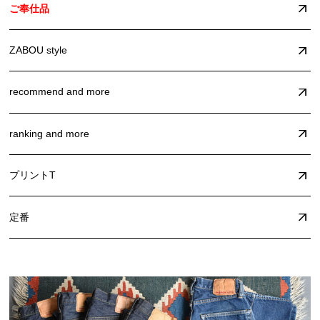
ご奉仕品
ZABOU style
recommend and more
ranking and more
プリントT
定番