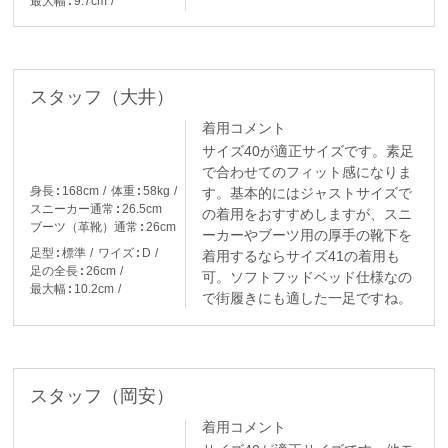
最大幅
9.7cm
スタッフ（大井）
着用コメント
サイズ40が適正サイズです。素足
で合わせてのフィット感になりま
身長
168cm
体重
58kg
す。基本的にはジャストサイズで
スニーカー通常
26.5cm
の着用をおすすめしますが、スニ
ブーツ（革靴）通常
26cm
ーカーやブーツ用の厚手の靴下を
足型
標準
ワイズ
D
着用するならサイズ41の着用も
足の全長
26cm
可。ソフトフッドベッド仕様なの
最大幅
10.2cm
で街履きにも適した一足ですね。
スタッフ（岡安）
着用コメント