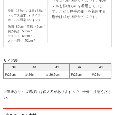
サイズ40が適正サイズです。他モ
デルも私物で40を着用していま
身長
167cm
体重
53kg
す。ただし厚手の靴下を着用する
トップス通常
ｓサイズ
場合は41が適正サイズです。
ボトムス通常
27インチ
胸囲
80cm
肩幅
42cm
腕の長さ
53cm
ウエスト
68cm
太もも周り
52cm
サイズ表
39
40
41
42
43
約25cm
約26cm
約26.5cm
約27cm
約28cm
※適正なサイズ選びには個人差がありますので、十分ご注意くださ
い。