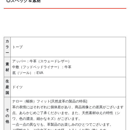
◎スペック＆素材
カ
ラ
トープ
ー
アッパー：牛革（スウェードレザー）
素
中敷（フッドベッドライナー）：牛革
材
底（ソール）：EVA
生
産
ドイツ
国
ナロー（幅狭）フィット[天然皮革の製品の特長]
革の表情にはそれぞれに個体差があり、商品画像との差異がございます
そ
点、あらかじめご了承くださいませ。また、天然素材ゆえの特性（シ
の
ワ、色の濃淡、細かなキズ）がございます。
他
一点一点の異なりも、革製品のお楽しみのひとつでございます。