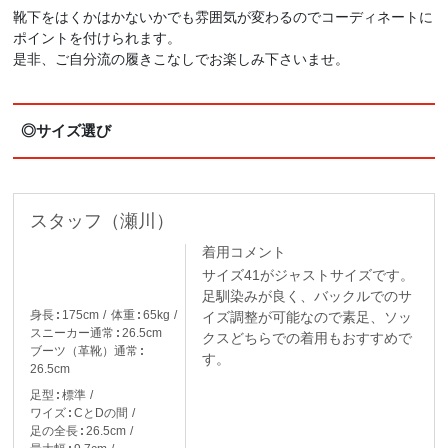
靴下をはくかはかないかでも雰囲気が変わるのでコーディネートに
ポイントを付けられます。
是非、ご自分流の履きこなしでお楽しみ下さいませ。
◎サイズ選び
スタッフ（瀬川）
着用コメント
サイズ41がジャストサイズです。
足馴染みが良く、バックルでのサ
身長
175cm
体重
65kg
イズ調整が可能なので素足、ソッ
スニーカー通常
26.5cm
クスどちらでの着用もおすすめで
ブーツ（革靴）通常
す。
26.5cm
足型
標準
ワイズ
CとDの間
足の全長
26.5cm