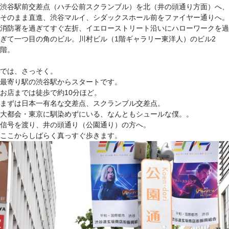
渋谷駅前交差点（ハチ公前スクランブル）を北（井の頭通り方面）へ、
そのまま直進、渋谷マルイ、シダックスホール前をファイヤー通りへ。
消防署を過ぎてすぐ左折、イエローストリート沿いにハローワークを過
ぎて一つ目の角のビル。川村ビル（1階ギャラリー東洋人）のビル2
階。
では、さっそく。
最寄り駅の渋谷駅からスタートです。
お店までは徒歩で約10分ほど。
まずは日本一有名な交差点、スクランブル交差点。
大都会・東京に馴染めずにいる、なんともシュールな僕。。
信号を渡り、井の頭通り（公園通り）の方へ。
ここからしばらく真っすぐ歩きます。