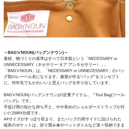
～BAG'n'NOUN(バッグンナウン)～
素材、物づくりの基準はすべて日本製という「NECESSARY or
UNNECESSARY（ネセサリー オア アンネセサリー）」。
「BAG'n'NOUN」は、「NECESSARY or UNNECESSARY」のバッ
グ類のレーベル名になります。服屋が作る“バッグ”をコンセプト
に、何年先でもかわいいと思えバッグを作り出しています。
BAG'n'NOUN(バッグンナウン)の定番アイテム、『Tool Bag(ツール
バッグ)』です。
手提げ用の短かな持ち手と、やや長めのショルダーストラップが付
いた2WAY仕様です。
A4サイズがすっぽり収まり、またバッグの両サイドに設けられた
縦長のポケットは、折り畳み傘やペットボトルなど楽々収納できま