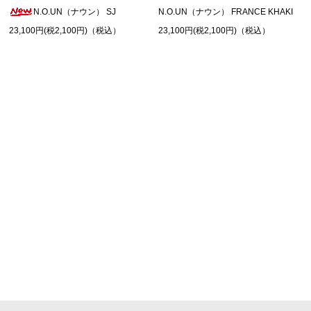
N.O.UN（ナウン） SJ
N.O.UN（ナウン） FRANCE KHAKI
23,100円(税2,100円)（税込）
23,100円(税2,100円)（税込）
SHOPPING GUIDE
お買い物ガイド
FAQ
よくあるご質問