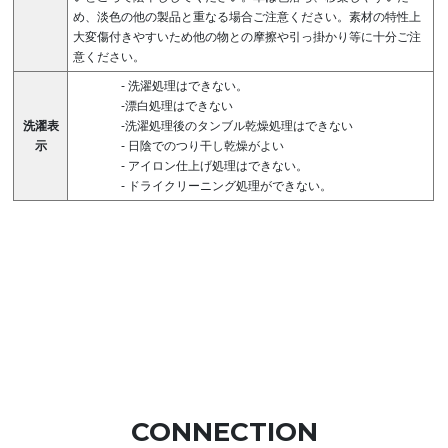
め、淡色の他の製品と重なる場合ご注意ください。素材の特性上
大変傷付きやすいため他の物との摩擦や引っ掛かり等に十分ご注
意ください。
-
洗濯処理はできない。
-漂白処理はできない
洗濯表
-洗濯処理後のタンブル乾燥処理はできない
示
-
日陰でのつり干し乾燥がよい
-
アイロン仕上げ処理はできない。
-
ドライクリーニング処理ができない。
CONNECTION