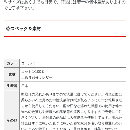
※サイズはあくまでも目安で、商品には若干の個体差がありますの
でご了承下さい。
◎スペック＆素材
カラー
ゴールド
コットン100％
素材
止め具部分：レザー
生産国
日本
型崩れの恐れがありますので洗濯は避けてください。汚れた際は
柔らかい布に薄めた中性洗剤付け拭き取るようにし十分乾燥させ
てから使用してください。雨や汗など濡れた状態での使用は他の
物への色落ちや衣服への移染等の原因になりますので充分にご注
意ください。革付属の商品には天然皮革を使用してます。濡れた
その他
場合はすぐに乾いた直ぐに乾いた布で水分を吸い取り風通しのい
いところで陰干ししてください。革は色落ち、移染しやすいた