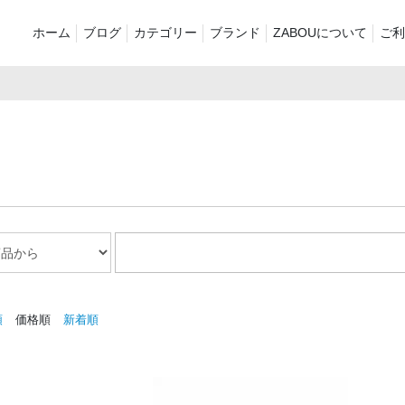
ホーム
ブログ
カテゴリー
ブランド
ZABOUについて
ご利
新着商品
再入荷商品
アウター
Tシャツ・スウェット・ポ
シャツ・ポロシャツ
ボトムス（
ロシャツ
バッグ・ポーチ
ご奉仕品
ZABOU sty
プリントT
定番
襟付き
お気に入り
セール2026
ショーツ
品
順
価格順
新着順