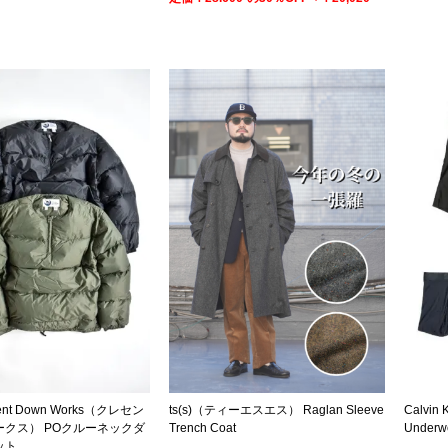
cent Down Works（クレセン
ts(s)（ティーエスエス） Raglan Sleeve
Calvi
ークス） POクルーネックダ
Trench Coat
Underwe
ット