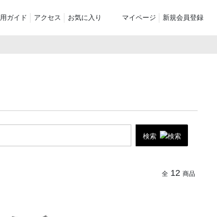
用ガイド
アクセス
お気に入り
マイページ
新規会員登録
ベスト
ニット
パンツ）
シューズ・ケア用品
ファッション小物
le
recommend and more
ranking and more
ZABOU Standard Item
Selection カテゴリー別
休日
ZABOU定番アイテム!
検索
に追加した商
12
全
商品