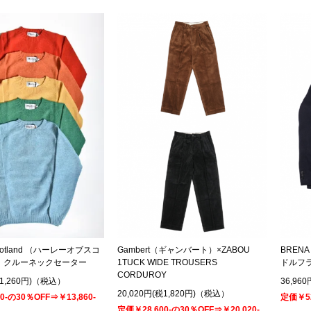
f Scotland （ハーレーオブスコ
Gambert（ギャンバート）×ZABOU
BRENA
）クルーネックセーター
1TUCK WIDE TROUSERS
ドルフ
CORDUROY
税1,260円)（税込）
36,96
20,020円(税1,820円)（税込）
0-の30％OFF⇒￥13,860-
定価￥52
定価￥28.600-の30％OFF⇒￥20,020-