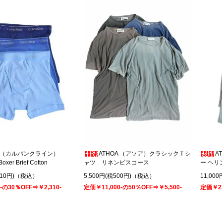
Klein（カルバンクライン）
ATHOA （アソア）クラシックＴシ
A
oxer Brief Cotton
ャツ リネンビスコース
ー ヘリ
税210円)（税込）
5,500円(税500円)（税込）
11,00
-の30％OFF⇒￥2,310-
定価￥11,000-の50％OFF⇒￥5,500-
定価￥22