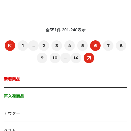
全
551
件
201
-
240
表示
1
...
2
3
4
5
6
7
8
9
10
...
14
新着商品
再入荷商品
アウター
ベスト