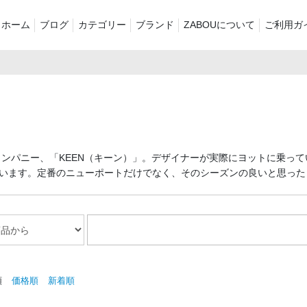
ホーム
ブログ
カテゴリー
ブランド
ZABOUについて
ご利用ガ
新着商品
再入荷商品
アウター
Tシャツ・スウェット・ポ
シャツ・ポロシャツ
ボトムス（パ
ロシャツ
バッグ・ポーチ
ご奉仕品
ZABOU style
カンパニー、「KEEN（キーン）」。デザイナーが実際にヨットに乗っ
プリントT
定番
襟付き
います。定番のニューポートだけでなく、そのシーズンの良いと思った
セール2026
ショーツ
お気に入りに
順
価格順
新着順