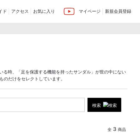
イド
アクセス
お気に入り
マイページ
新規会員登録
ベスト
ニット
ンツ）
シューズ・ケア用品
ファッション小物
recommend and more
ranking and more
ZABOU Standard Item
ている時、「足を保護する機能を持ったサンダル」が世の中にない
Selection カテゴリー別
休日
ものだけをセレクトしています。
ZABOU定番アイテム!
追加した商品
検索
3
全
商品