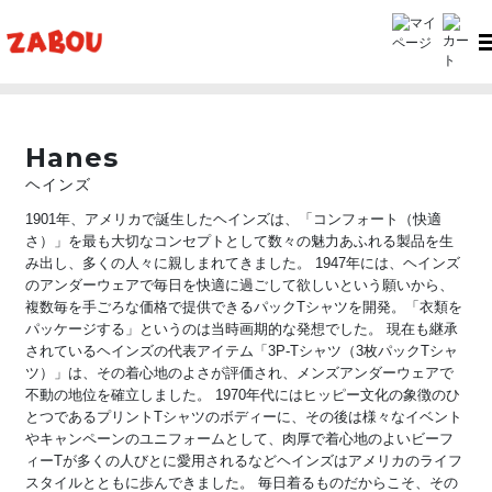
TOP
Hanes（ヘインズ）
Hanes
ヘインズ
1901年、アメリカで誕生したヘインズは、「コンフォート（快適
さ）」を最も大切なコンセプトとして数々の魅力あふれる製品を生
み出し、多くの人々に親しまれてきました。 1947年には、ヘインズ
のアンダーウェアで毎日を快適に過ごして欲しいという願いから、
複数毎を手ごろな価格で提供できるパックTシャツを開発。「衣類を
パッケージする」というのは当時画期的な発想でした。 現在も継承
されているヘインズの代表アイテム「3P-Tシャツ（3枚パックTシャ
ツ）」は、その着心地のよさが評価され、メンズアンダーウェアで
不動の地位を確立しました。 1970年代にはヒッピー文化の象徴のひ
とつであるプリントTシャツのボディーに、その後は様々なイベント
やキャンペーンのユニフォームとして、肉厚で着心地のよいビーフ
ィーTが多くの人びとに愛用されるなどヘインズはアメリカのライフ
スタイルとともに歩んできました。 毎日着るものだからこそ、その