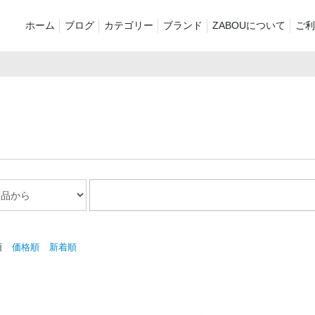
ホーム
ブログ
カテゴリー
ブランド
ZABOUについて
ご利
新着商品
再入荷商品
アウター
Tシャツ・スウェット・ポ
シャツ・ポロシャツ
ボトムス（
ロシャツ
バッグ・ポーチ
ご奉仕品
ZABOU sty
プリントT
定番
襟付き
お気に入り
セール2026
ショーツ
品
順
価格順
新着順