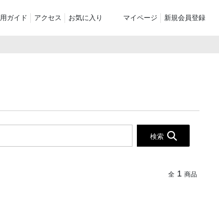
用ガイド
アクセス
お気に入り
マイページ
新規会員登録
ベスト
ニット
パンツ）
シューズ・ケア用品
ファッション小物
le
recommend and more
ranking and more
ZABOU Standard Item
Selection カテゴリー別
休日
ZABOU定番アイテム!
検索
に追加した商
1
全
商品