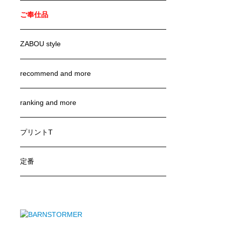
ご奉仕品
ZABOU style
recommend and more
ranking and more
プリントT
定番