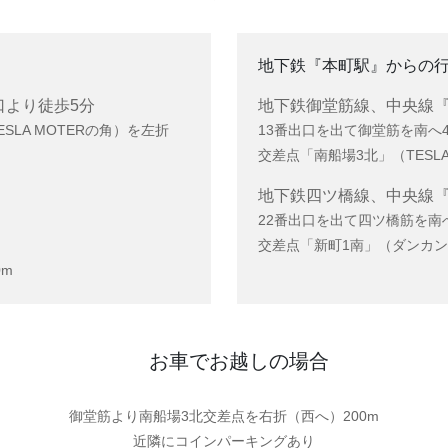
地下鉄『本町駅』からの
口より徒歩5分
地下鉄御堂筋線、中央線『
SLA MOTERの角）を左折
13番出口を出て御堂筋を南へ4
交差点「南船場3北」（TESLA
地下鉄四ツ橋線、中央線『
22番出口を出て四ツ橋筋を南へ
交差点「新町1南」（ダンカン
m
お車でお越しの場合
御堂筋より南船場3北交差点を右折（西へ）200m
近隣にコインパーキングあり