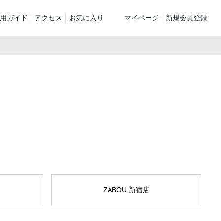
用ガイド
アクセス
お気に入り
マイページ
新規会員登録
ベスト
ニット
パンツ）
シューズ・ケア用品
ファッション小物
le
recommend and more
ranking and more
ZABOU Standard Item
Selection カテゴリー別
休日
ZABOU定番アイテム!
に追加した商
ZABOU 新宿店