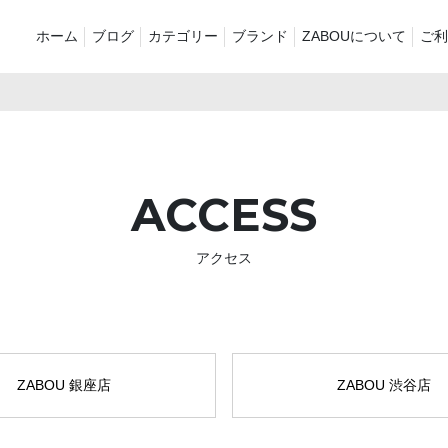
ホーム
ブログ
カテゴリー
ブランド
ZABOUについて
ご利
新着商品
再入荷商品
アウター
Tシャツ・スウェット・ポ
シャツ・ポロシャツ
ボトムス（
ロシャツ
ACCESS
バッグ・ポーチ
ご奉仕品
ZABOU sty
プリントT
定番
襟付き
アクセス
お気に入り
セール2026
ショーツ
品
ZABOU 銀座店
ZABOU 渋谷店