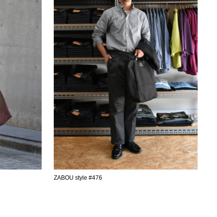
ZABOU style #476