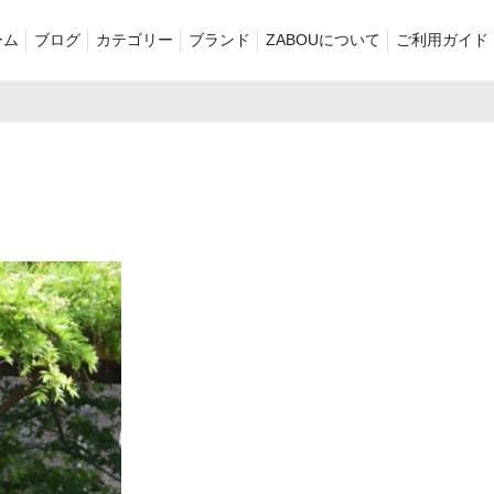
ーム
ブログ
カテゴリー
ブランド
ZABOUについて
ご利用ガイド
着商品
再入荷商品
アウター
Tシャツ・スウェット・ポロ
ャツ・ポロシャツ
ボトムス（パン
シャツ
ッグ・ポーチ
ご奉仕品
ZABOU style
リントT
定番
襟付き
ール2026
ショーツ
お気に入りに追