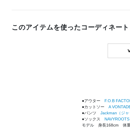
このアイテムを使ったコーディネート
●アウター
F.O.B F
●カットソー
A VONT
●パンツ
Jackman（ジ
●ソックス
NAVYROO
モデル 身長168cm 体重