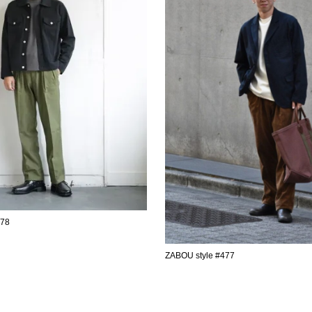
478
ZABOU style #477