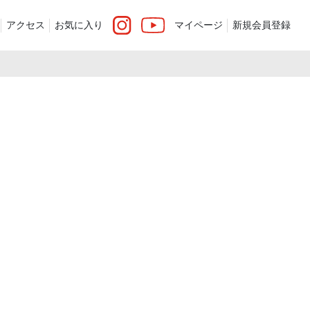
アクセス
お気に入り
マイページ
新規会員登録
ベスト
ニット
ツ）
シューズ・ケア用品
ファッション小物
recommend and more
ranking and more
ZABOU Standard Item
Selection カテゴリー別
休日
ZABOU定番アイテム!
加した商品