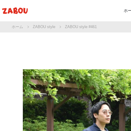
ホ
ホーム
ZABOU style
ZABOU style #461
新
シ
バ
プ
セ