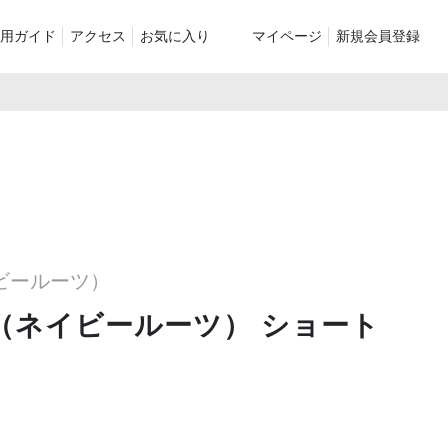
用ガイド
アクセス
お気に入り
マイページ
新規会員登録
ベスト
ニット
パンツ）
シューズ・ケア用品
ファッション小物
le
recommend and more
ranking and more
ZABOU Standard Item
Selection カテゴリー別
休日
ZABOU定番アイテム!
イビールーツ）
に追加した商
TS（ネイビールーツ） ショート