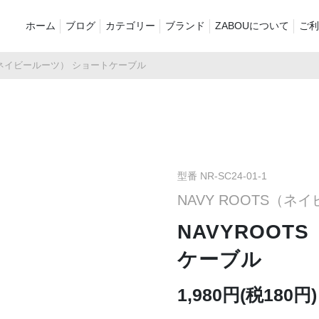
ホーム
ブログ
カテゴリー
ブランド
ZABOUについて
ご利
S（ネイビールーツ） ショートケーブル
新着商品
再入荷商品
アウター
Tシャツ・スウェット・ポ
シャツ・ポロシャツ
ボトムス（
ロシャツ
バッグ・ポーチ
ご奉仕品
ZABOU sty
プリントT
定番
襟付き
型番 NR-SC24-01-1
NAVY ROOTS（ネ
お気に入り
セール2026
ショーツ
品
NAVYROO
ケーブル
1,980円(税180円)