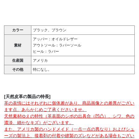
カラー
ブラック、ブラウン
アッパー：オイルドレザー
素材
アウトソール：ラバーソール
ヒール：ラバー
生産国
アメリカ
その他
特になし。
[天然皮革の製品の特長]
革の表情にはそれぞれに個体差があり、商品画像との差異がござい
ます点、あらかじめご了承くださいませ。
天然素材ゆえの特性（革表面のシボの出具合（凹凸）、シワ、色の
濃淡、細かなキズ）がございます。
また、アメリカ製のハンドメイド（一点一点の異なり）およびシュ
ーズの製法上、接着剤の付着や縫製のズレなどがある場合もござい