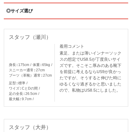
◎サイズ選び
スタッフ（瀬川）
着用コメント
素足、または薄いインナーソック
スの想定でUS8.5が丁度良いサイ
身長
175cm
体重
65kg
ズです。そこそこ厚みのある靴下
スニーカー通常
27cm
を前提に考えるならUS9が良かっ
ブーツ（革靴）通常
27cm
たですが、そうすると伸びた時に
足型
標準
ゆるくなり過ぎるかと思いました
ワイズ
CとDの間
ので、私物はUS8.5にしました。
足の全長
26.5cm
最大幅
9.7cm
スタッフ（大井）