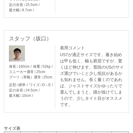
足の全長
25.5cm
最大幅
9.7cm
スタッフ（坂口）
着用コメント
US7が適正サイズです。履き始め
は甲も低く、幅も窮屈ですが、驚
身長
160cm
体重
52kg
くほど伸びます。普段のUSのサイ
スニーカー通常
25cm
ズ選びでいくと少し抵抗があるか
ブーツ（革靴）通常
25cm
も知れません。長く履くのであれ
足型
標準
ワイズ
D～E
ば、ジャストサイズかゆったりで
足の全長
24.5cm
選んでしまうと、踵が抜けてしま
最大幅
10cm
うので、少しタイト目がオススメ
です。
サイズ表