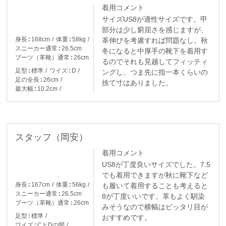
着用コメント
サイズUS8が適性サイズです。甲
部分は少し窮屈さを感じますが、
身長
168cm
体重
58kg
革伸びを考慮すれば問題なし。秋
スニーカー通常
26.5cm
冬になると中厚手の靴下を着用す
ブーツ（革靴）通常
26cm
るのでそれも見越してフィッティ
足型
標準
ワイズ
D
ングし、つま先に指一本くらいの
足の全長
26cm
捨て寸はありました。
最大幅
10.2cm
スタッフ（岡安）
着用コメント
US8が丁度良いサイズでした。7.5
でも着用できますが秋に靴下など
身長
167cm
体重
56kg
も履いて着用することも考えると
スニーカー通常
26.5cm
8が丁度いいです。革もよく馴染
ブーツ（革靴）通常
26cm
みそうなので横幅はピッタリ目が
足型
標準
おすすめです。
ワイズ
CとDの間