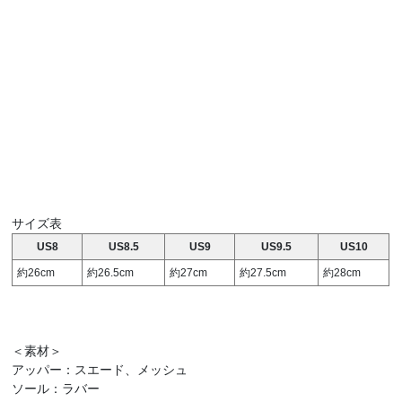
サイズ表
US8
US8.5
US9
US9.5
US10
約26cm
約26.5cm
約27cm
約27.5cm
約28cm
＜素材＞
アッパー：スエード、メッシュ
ソール：ラバー