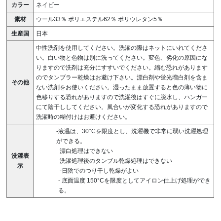
カラー
ネイビー
素材
ウール33％ ポリエステル62％ ポリウレタン5％
生産国
日本
中性洗剤を使用してください。洗濯の際はネットにいれてくださ
い。白い物と色物は別に洗ってください。変色、劣化の原因にな
りますので洗剤は充分にすすいでください。縮む恐れがあります
のでタンブラー乾燥はお避け下さい。漂白剤や蛍光増白剤を含ま
その他
ない洗剤をお使いください。湿ったまま放置すると色の薄い物に
色移りする恐れがありますので洗濯後はすぐに脱水し、ハンガー
にて陰干ししてください。風合いが変化する恐れがありますので
洗濯時の糊付けはお避けください。
-液温は、30°Cを限度とし、洗濯機で非常に弱い洗濯処理
ができる。
漂白処理はできない
洗濯表
洗濯処理後のタンブル乾燥処理はできない
示
-日陰でのつり干し乾燥がよい
-
底面温度 150°Cを限度としてアイロン仕上げ処理ができ
る。