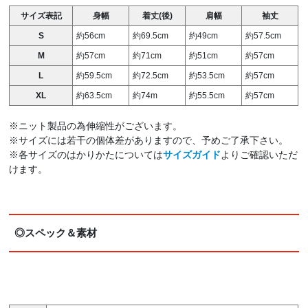
サイズ表記
身幅
着丈(後)
肩幅
袖丈
S
約56cm
約69.5cm
約49cm
約57.5cm
M
約57cm
約71cm
約51cm
約57cm
L
約59.5cm
約72.5cm
約53.5cm
約57cm
XL
約63.5cm
約74m
約55.5cm
約57cm
※ニット製品の為伸縮性がございます。
※サイズには若干の個体差がありますので、予めご了承下さい。
※各サイズのはかりかたについては
サイズガイド
よりご確認いただ
けます。
◎スペック＆素材