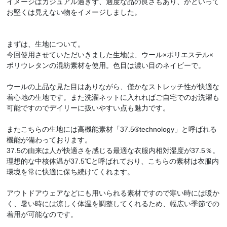
イメージはカジュアル過ぎず、適度な品の良さもあり、かといって
お堅くは見えない物をイメージしました。
まずは、生地について。
今回使用させていただいきました生地は、ウール×ポリエステル×
ポリウレタンの混紡素材を使用。色目は濃い目のネイビーで。
ウールの上品な見た目はありながら、僅かなストレッチ性が快適な
着心地の生地です。また洗濯ネットに入れればご自宅でのお洗濯も
可能ですのでデイリーに扱いやすい点も魅力です。
またこちらの生地には高機能素材「37.5®technology」と呼ばれる
機能が備わっております。
37.5の由来は人が快適さを感じる最適な衣服内相対湿度が37.5％。
理想的な中核体温が37.5℃と呼ばれており、こちらの素材は衣服内
環境を常に快適に保ち続けてくれます。
アウトドアウェアなどにも用いられる素材ですので寒い時には暖か
く、暑い時には涼しく体温を調整してくれるため、幅広い季節での
着用が可能なのです。