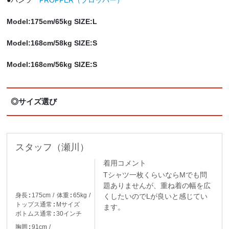
●パンツ
PROPPER（プロッパー）
Model:175cm/65kg SIZE:L
Model:168cm/58kg SIZE:S
Model:168cm/56kg SIZE:S
◎サイズ選び
スタッフ（瀬川）
着用コメント
Tシャツ一枚くらいならMでも問
題ありませんが、重ね着の幅を広
身長
175cm
体重
65kg
くしたいのでLが良いと感じてい
トップス通常
Mサイズ
ます。
ボトムス通常
30インチ
胸囲
91cm