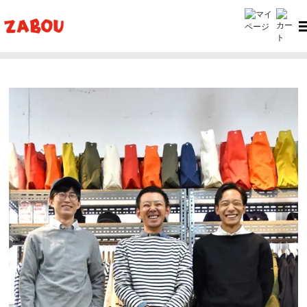
ホーム
ZABOU style
ZABOU style #346