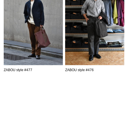
ZABOU style #477
ZABOU style #476
SHOPPING GUIDE
お買い物ガイド