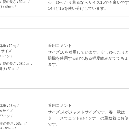
腕の長さ
52cm
少しゆったり着るならサイズ15でも良いで
り
49cm
14Hと15を使い分けしています。
着用コメント
体重
72kg
Lサイズ
サイズ16を着用しています。少しゆったり
31インチ
燥機を使用するのである程度縮みがでてちょ
腕の長さ
58.5cm
ます。
周り
51cm
着用コメント
体重
53kg
ｓサイズ
サイズ14がジャストサイズです。春・秋は
27インチ
ター・スウェットのインナーの重ね着にお使
腕の長さ
53cm
です。
り
52cm