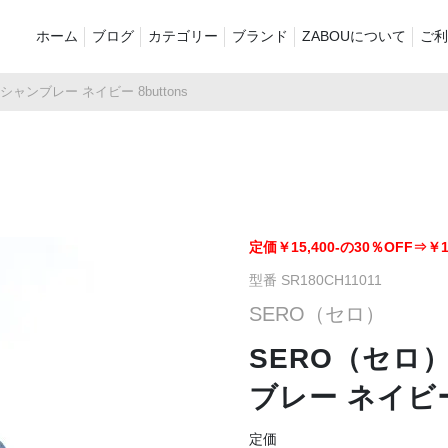
ホーム
ブログ
カテゴリー
ブランド
ZABOUについて
ご利
ャンブレー ネイビー 8buttons
新着商品
再入荷商品
アウター
Tシャツ・スウェット・ポ
シャツ・ポロシャツ
ボトムス（
ロシャツ
バッグ・ポーチ
ご奉仕品
ZABOU sty
プリントT
定番
襟付き
定価￥15,400-の30％OFF⇒￥10
型番 SR180CH11011
お気に入り
セール2026
ショーツ
品
SERO（セロ）
SERO（セロ
ブレー ネイビー 
定価