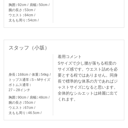
胸囲
92cm
肩幅
50cm
腕の長さ
53cm
ウエスト
84cm
太もも周り
54cm
スタッフ（小坂）
着用コメント
Sサイズで少し腰が落ちる程度の
サイズ感です。ウエスト詰めを必
身長
168cm
体重
54kg
要とする程ではありません。同身
トップス通常
S～Mサイズ
長で標準的な体系の方であればジ
ボトムス通常
ャストサイズになると思います。
27～28インチ
全体的なシルエットは綺麗に出て
胸囲
90cm
肩幅
48cm
くれます。
腕の長さ
55cm
ウエスト
67cm
太もも周り
46.5cm