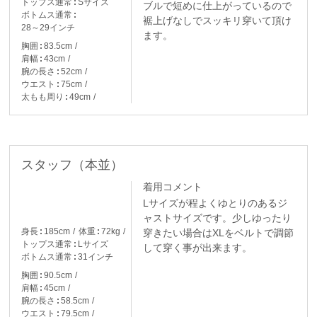
トップス通常
Sサイズ
ブルで短めに仕上がっているので
ボトムス通常
裾上げなしでスッキリ穿いて頂け
28～29インチ
ます。
胸囲
83.5cm
肩幅
43cm
腕の長さ
52cm
ウエスト
75cm
太もも周り
49cm
スタッフ（本並）
着用コメント
Lサイズが程よくゆとりのあるジ
ャストサイズです。少しゆったり
身長
185cm
体重
72kg
穿きたい場合はXLをベルトで調節
トップス通常
Lサイズ
して穿く事が出来ます。
ボトムス通常
31インチ
胸囲
90.5cm
肩幅
45cm
腕の長さ
58.5cm
ウエスト
79.5cm