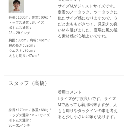
サイズMがジャストサイズです。
定番のノータック、ツータックに
身長
160cm
体重
60kg
似たサイズ感になりますので、Ｓ
トップス通常
Sサイズ
だと太ももがきつく、見栄えの良
ボトムス通常
いＭを選びました。夏場に風の通
28～29インチ
る素材感が心地よいですね。
胸囲
88cm
肩幅
46cm
腕の長さ
52cm
ウエスト
76cm
太もも周り
47cm
スタッフ（高橋）
着用コメント
Lサイズが丁度良いです。サイズ
Mであっても着用出来ますが、太
身長
170cm
体重
68kg
もも周りやタックインの事を考え
トップス通常
M～Lサイズ
ると少し小さい印象があります。
ボトムス通常
30～31インチ