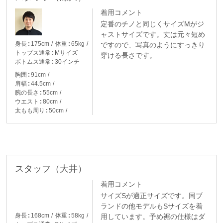
着用コメント
定番のチノと同じくサイズMがジ
ャストサイズです。丈は元々短め
身長
175cm
体重
65kg
ですので、写真のようにすっきり
トップス通常
Mサイズ
穿ける長さです。
ボトムス通常
30インチ
胸囲
91cm
肩幅
44.5cm
腕の長さ
55cm
ウエスト
80cm
太もも周り
50cm
スタッフ（大井）
着用コメント
サイズSが適正サイズです。同ブ
ランドの他モデルもSサイズを着
身長
168cm
体重
58kg
用しています。予め裾の仕様はダ