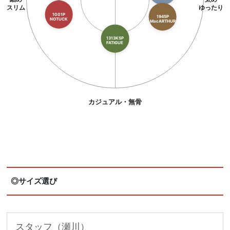
スリム
ゆったり
1001P
1945P
NOTUCK
MacARTHUR
1313KSP
FATIGUE
カジュアル・無骨
◎サイズ選び
スタッフ（瀬川）