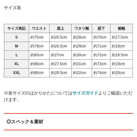
サイズ表
サイズ表記
ウエスト
股上
ワタリ幅
股下
裾幅
S
約75cm
約26.5cm
約28cm
約70cm
約17.5cm
M
約79cm
約26.5cm
約29cm
約71cm
約18cm
L
約83cm
約27cm
約30cm
約72cm
約18.5cm
XL
約86cm
約27.5cm
約31cm
約73cm
約19cm
XXL
約90cm
約28.5cm
約32cm
約74cm
約20cm
※各サイズのはかりかたについては
サイズガイド
よりご確認いただ
けます。
◎スペック＆素材