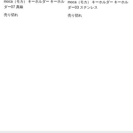
moca（モカ） キーホルダー キーホル
moca（モカ） キーホルダー キーホル
ダー07 真鍮
ダー03 ステンレス
売り切れ
売り切れ
SHOPPING GUIDE
お買い物ガイド
FAQ
よくあるご質問