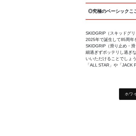
◎究極のベーシックこ
SKIDGRIP（スキッド
2025年で誕生して85
SKIDGRIP（滑り止
細過ぎずボッテリし過ぎ
いいただけることでしょ
「ALL STAR」や「JA
ホワ