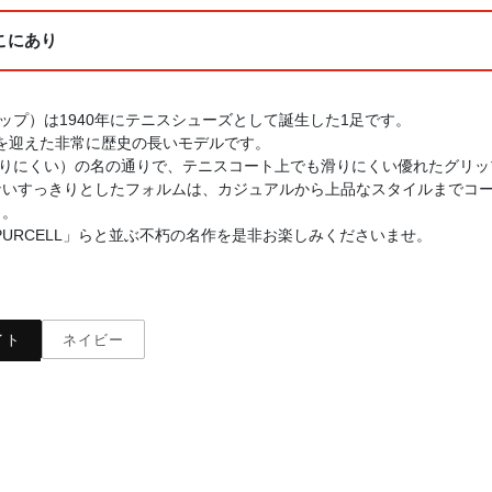
こにあり
グリップ）は1940年にテニスシューズとして誕生した1足です。
周年を迎えた非常に歴史の長いモデルです。
め・滑りにくい）の名の通りで、テニスコート上でも滑りにくい優れたグリ
ないすっきりとしたフォルムは、カジュアルから上品なスタイルまでコ
う。
CK PURCELL」らと並ぶ不朽の名作を是非お楽しみくださいませ。
イト
ネイビー