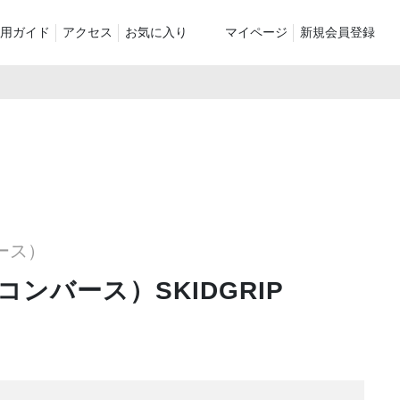
用ガイド
アクセス
お気に入り
マイページ
新規会員登録
ベスト
ニット
パンツ）
シューズ・ケア用品
ファッション小物
le
recommend and more
ranking and more
ZABOU Standard Item
Selection カテゴリー別
休日
ZABOU定番アイテム!
バース）
に追加した商
（コンバース）SKIDGRIP