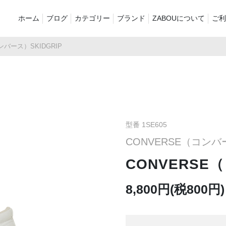
ホーム
ブログ
カテゴリー
ブランド
ZABOUについて
ご利
ンバース）SKIDGRIP
新着商品
再入荷商品
アウター
Tシャツ・スウェット・ポ
シャツ・ポロシャツ
ボトムス（
ロシャツ
バッグ・ポーチ
ご奉仕品
ZABOU sty
プリントT
定番
襟付き
型番 1SE605
CONVERSE（コン
お気に入り
セール2026
ショーツ
品
CONVERSE
8,800円(税800円)