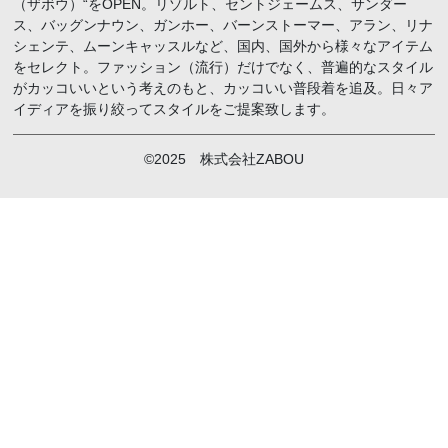
（ザボウ）“をOPEN。リゾルト、セントジェームス、サンダー
ス、バッグンナウン、ガンホー、バーンストーマー、アラン、リナ
シェンテ、ムーンキャッスルなど、国内、国外から様々なアイテム
をセレクト。ファッション（流行）だけでなく、普遍的なスタイル
がカッコいいという考えのもと、カッコいい普段着を追及。日々ア
イディアを振り絞ってスタイルをご提案致します。
©2025 株式会社ZABOU