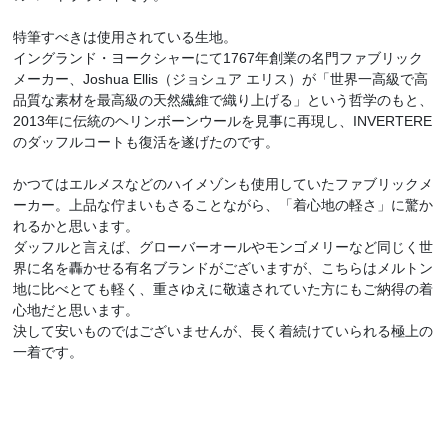
特筆すべきは使用されている生地。
イングランド・ヨークシャーにて1767年創業の名門ファブリック
メーカー、Joshua Ellis（ジョシュア エリス）が「世界一高級で高
品質な素材を最高級の天然繊維で織り上げる」という哲学のもと、
2013年に伝統のヘリンボーンウールを見事に再現し、INVERTERE
のダッフルコートも復活を遂げたのです。
かつてはエルメスなどのハイメゾンも使用していたファブリックメ
ーカー。上品な佇まいもさることながら、「着心地の軽さ」に驚か
れるかと思います。
ダッフルと言えば、グローバーオールやモンゴメリーなど同じく世
界に名を轟かせる有名ブランドがございますが、こちらはメルトン
地に比べとても軽く、重さゆえに敬遠されていた方にもご納得の着
心地だと思います。
決して安いものではございませんが、長く着続けていられる極上の
一着です。