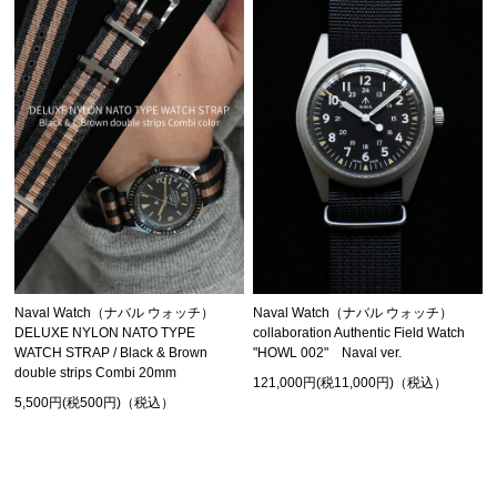
Naval Watch（ナバル ウォッチ）
Naval Watch（ナバル ウォッチ）
DELUXE NYLON NATO TYPE
collaboration Authentic Field Watch
WATCH STRAP / Black & Brown
"HOWL 002" Naval ver.
double strips Combi 20mm
121,000円(税11,000円)（税込）
5,500円(税500円)（税込）