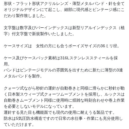
形状・フラット形状アクリルレンズ・薄型メタルバンド・針を全て
オリジナルデザインにて起こし、細部に現代感とビンテージ感にこ
だわり製作致しました。
文字盤は数字及びバーインデックスは新型リアルインデックス（植
字）付文字盤で新規製作いたしました。
ケースサイズは 女性の方にも合うボーイズサイズの36ミリ径。
ケース及びケースバック素材は316Lステンレススティールを採
用。
バンドはビンテージモデルの雰囲気を出すために新たに薄型の3連
メタルバンドを製作。
クォーツ式ながら秒針の運針が自動巻きと同様に滑らかに秒針が動
く日本製スウィープ式クォーツムーブメントを採用し、ルックスは
自動巻きムーブメント同様に使用時に煩雑な時刻合わせや巻上作業
を必要としないモデルになっています。
運針する見た目も機能面でも現代の使用に耐えうる製品です。
防水は5気圧防水構造ですので日常の水仕事・作業にも充分使用し
ていただけます。