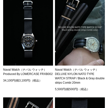
Naval Watch（ナバル ウォッチ）
Naval Watch（ナバル ウォッチ）
Produced By LOWERCASE FRXB002
DELUXE NYLON NATO TYPE
WATCH STRAP / Black & Gray double
34,100円(税3,100円)（税込）
strips Combi 20mm
5,500円(税500円)（税込）