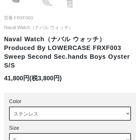
型番 FRXF003
Naval Watch（ナバル ウォッチ）
Naval Watch（ナバル ウォッチ）
Produced By LOWERCASE FRXF003
Sweep Second Sec.hands Boys Oyster
S/S
41,800円(税3,800円)
Color
Size