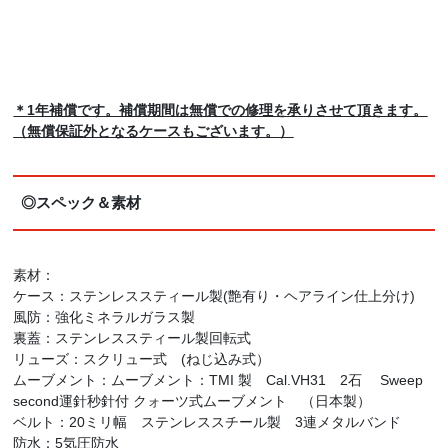
＊
1年補償です。補償期間は無償での修理を承りさせて頂きます。
（無償保証外となるケースもございます。）
◎スペック＆素材
素材：
ケース：ステンレススティール製(艶有り・ヘアライン仕上分け)
風防：強化ミネラルガラス製
裏蓋：ステンレススティール製回転式
リューズ：スクリュー式 (ねじ込み式）
ムーブメント：ムーブメント：TMI 製 Cal.VH31 2石 Sweep
second運針秒針付 クォーツ式ムーブメント （日本製）
ベルト：20ミリ幅 ステンレススチール製 3連メタルバンド
防水：5気圧防水