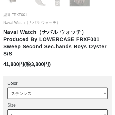
型番 FRXF001
Naval Watch（ナバル ウォッチ）
Naval Watch（ナバル ウォッチ）
Produced By LOWERCASE FRXF001
Sweep Second Sec.hands Boys Oyster
S/S
41,800円(税3,800円)
Color
Size