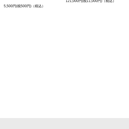
121,000円(税11,000円)（税込）
5,500円(税500円)（税込）
SHOPPING GUIDE
お買い物ガイド
FAQ
よくあるご質問