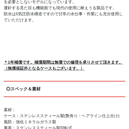
を必要としないモデルになっています。
運針する見た目も機能面でも現代の使用に耐えうる製品です。
防水は5気圧防水構造ですので日常の水仕事・作業にも充分使用し
ていただけます。
＊
1年補償です。補償期間は無償での修理を承りさせて頂きます。
（無償保証外となるケースもございます。）
◎スペック＆素材
素材：
ケース：ステンレススティール製(艶有り・ヘアライン仕上分け)
風防：強化ミネラルガラス製
裏蓋：ステンレススティール製回転式