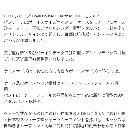
FRXFシリーズ Boys Oyster Quartz MODEL モデル：
ビンテージのボーイズサイズオイスターケースをモチーフにケース
形状・フラット形状アクリルレンズ・薄型メタルバンド・針を全て
オリジナルデザインにて起こし、細部に現代感とビンテージ感にこ
だわり製作致しました。
文字盤は数字及びバーインデックスは新型リアルインデックス（植
字）付文字盤で新規製作いたしました。
ケースサイズは 女性の方にも合うボーイズサイズの36ミリ径。
ケース及びケースバック素材は316Lステンレススティールを採
用。
バンドはビンテージモデルの雰囲気を出すために新たに薄型の3連
メタルバンドを製作。
クォーツ式ながら秒針の運針が自動巻きと同様に滑らかに秒針が動
く日本製スウィープ式クォーツムーブメントを採用し、ルックスは
自動巻きムーブメント同様に使用時に煩雑な時刻合わせや巻上作業