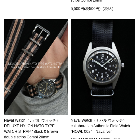
strips Combi 20mm
5,500円(税500円)（税込）
Naval Watch（ナバル ウォッチ）
Naval Watch（ナバル ウォッチ）
DELUXE NYLON NATO TYPE
collaboration Authentic Field Watch
WATCH STRAP / Black & Brown
"HOWL 002" Naval ver.
double strips Combi 20mm