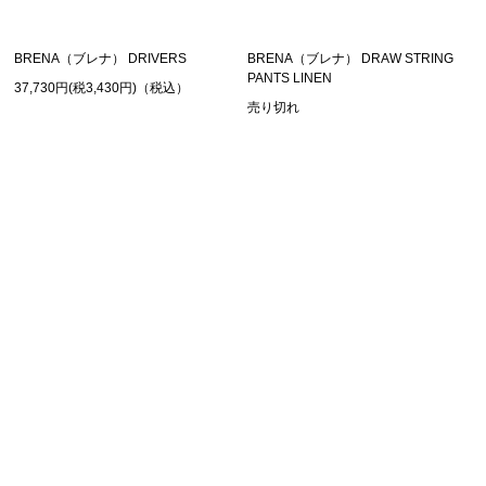
BRENA（ブレナ） DRIVERS
BRENA（ブレナ） DRAW STRING
PANTS LINEN
37,730円(税3,430円)（税込）
売り切れ
SHOPPING GUIDE
お買い物ガイド
FAQ
よくあるご質問