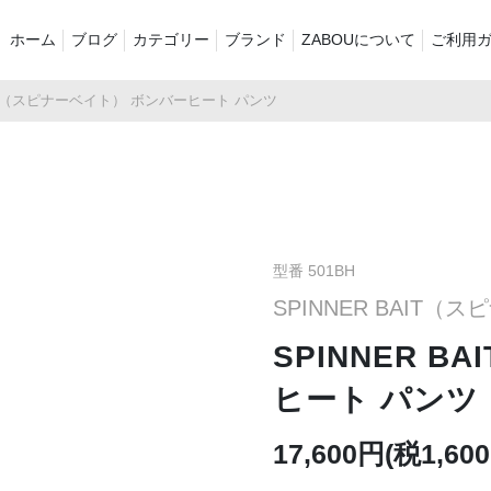
ホーム
ブログ
カテゴリー
ブランド
ZABOUについて
ご利用
BAIT（スピナーベイト） ボンバーヒート パンツ
新着商品
再入荷商品
アウター
Tシャツ・スウェット・ポ
シャツ・ポロシャツ
ボトムス（パ
ロシャツ
バッグ・ポーチ
ご奉仕品
ZABOU style
プリントT
定番
襟付き
型番 501BH
SPINNER BAIT（
セール2026
ショーツ
お気に入りに
SPINNER 
ヒート パンツ
17,600円(税1,60