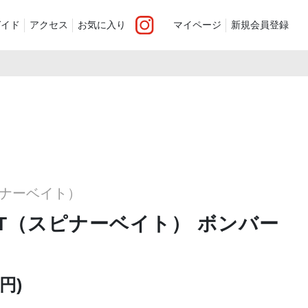
ガイド
アクセス
お気に入り
マイページ
新規会員登録
ベスト
ニット
ンツ）
シューズ・ケア用品
ファッション小物
recommend and more
ranking and more
ZABOU Standard Item
Selection カテゴリー別
休日
ZABOU定番アイテム!
スピナーベイト）
追加した商品
BAIT（スピナーベイト） ボンバー
0円)