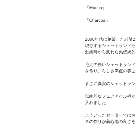
『Mocha』
『Charcoal』
1890年代に創業した老舗
現存するシェットランド
創業時から変わらぬ伝統
毛足の長いシェットラン
を作り、らしさ満点の雰
まさに真実のシェットラ
伝統的なフェアアイル柄が
入れました。
こういったセーターでは
スの作りが着心地の良さ