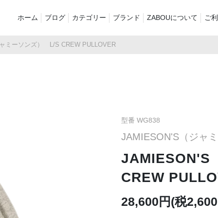
ホーム
ブログ
カテゴリー
ブランド
ZABOUについて
ご利
ジャミーソンズ） L/S CREW PULLOVER
新着商品
再入荷商品
アウター
Tシャツ・スウェット・ポ
シャツ・ポロシャツ
ボトムス（
ロシャツ
バッグ・ポーチ
ご奉仕品
ZABOU sty
プリントT
定番
襟付き
型番 WG838
JAMIESON'S（ジ
お気に入り
セール2026
ショーツ
品
JAMIESON
CREW PULL
28,600円(税2,60