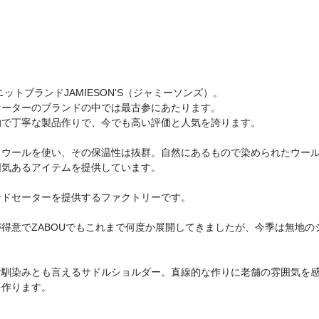
ニットブランドJAMIESON'S（ジャミーソンズ）。
セーターのブランドの中では最古参にあたります。
的で丁寧な製品作りで、今でも高い評価と人気を誇ります。
ドウールを使い、その保温性は抜群。自然にあるもので染められたウー
囲気あるアイテムを提供しています。
ンドセーターを提供するファクトリーです。
得意でZABOUでもこれまで何度か展開してきましたが、今季は無地の
お馴染みとも言えるサドルショルダー。直線的な作りに老舗の雰囲気を
を作ります。