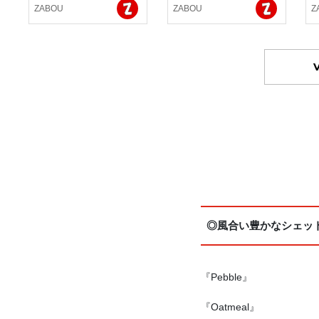
ZABOU
ZABOU
Z
◎風合い豊かなシェッ
『Pebble』
『Oatmeal』