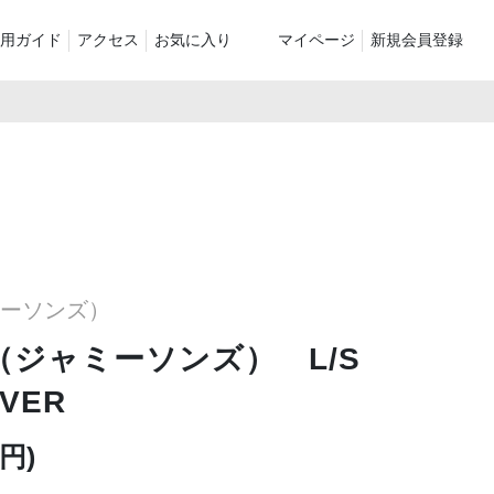
用ガイド
アクセス
お気に入り
マイページ
新規会員登録
ベスト
ニット
パンツ）
シューズ・ケア用品
ファッション小物
le
recommend and more
ranking and more
ZABOU Standard Item
Selection カテゴリー別
休日
ZABOU定番アイテム!
ャミーソンズ）
に追加した商
'S（ジャミーソンズ） L/S
OVER
0円)