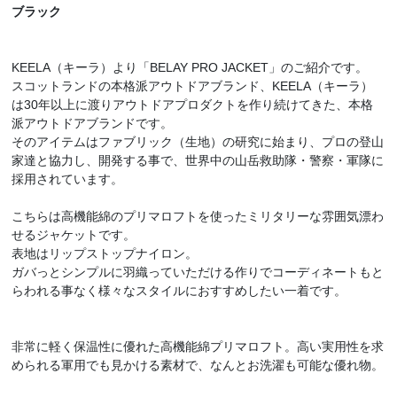
ブラック
KEELA（キーラ）より「BELAY PRO JACKET」のご紹介です。
スコットランドの本格派アウトドアブランド、KEELA（キーラ）
は30年以上に渡りアウトドアプロダクトを作り続けてきた、本格
派アウトドアブランドです。
そのアイテムはファブリック（生地）の研究に始まり、プロの登山
家達と協力し、開発する事で、世界中の山岳救助隊・警察・軍隊に
採用されています。
こちらは高機能綿のプリマロフトを使ったミリタリーな雰囲気漂わ
せるジャケットです。
表地はリップストップナイロン。
ガバっとシンプルに羽織っていただける作りでコーディネートもと
らわれる事なく様々なスタイルにおすすめしたい一着です。
非常に軽く保温性に優れた高機能綿プリマロフト。高い実用性を求
められる軍用でも見かける素材で、なんとお洗濯も可能な優れ物。