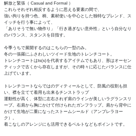
解放と緊張（ Casual and Formal ）
これらそれぞれ相反するように思える要素の間で、
強い拘りを持つ色、柄、素材使いを中心とした独特なブレンド、ス
イッチを行う事によって、
「ありそうで無い物作り」「行き過ぎない意外性」という自分なり
のバランス、スタンスを目指す。
今季うちで展開するのはこちらの一型のみ。
冬の一張羅にふさわしいツイード生地のトレンチコート。
トレンチコートはts(s)を代表するアイテムでもあり、形はオーセン
ティックで古くから存在しますが、その時々に応じたバランスに仕
上げています。
トレンチコートならではのディティールとして、防風の役割も担
い、襟を立てて着用も出来るチンストラップ
運動性が高く、体型に左右されず肩のラインが美しいラグランスリ
ーブ。右肩から胸にかけて付けられたガンフラップ。肩から背中に
かけて生地が二重になったストームシールド（アンブレラヨー
ク）。
着こなしのアレンジにも活用できるベルトなどもポイントです。