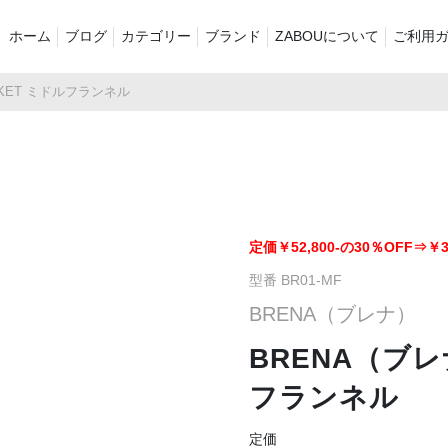
ホーム
ブログ
カテゴリー
ブランド
ZABOUについて
ご利用
CKET ミドルフランネル
新着商品
再入荷商品
アウター
Tシャツ・スウェット・ポ
シャツ・ポロシャツ
ボトムス（パ
ロシャツ
バッグ・ポーチ
ご奉仕品
ZABOU style
プリントT
定番
襟付き
定価￥52,800-の30％OFF⇒￥36
型番 BR01-MF
セール2026
ショーツ
お気に入りに
BRENA（ブレナ）
BRENA（ブレナ
フランネル
定価