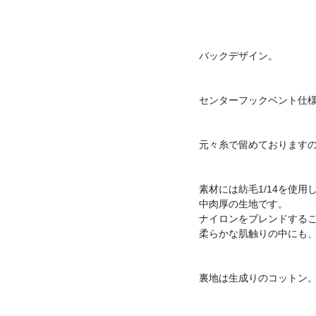
バックデザイン。
センターフックベント仕
元々糸で留めております
素材には紡毛1/14を使
中肉厚の生地です。
ナイロンをブレンドする
柔らかな肌触りの中にも
裏地は生成りのコットン