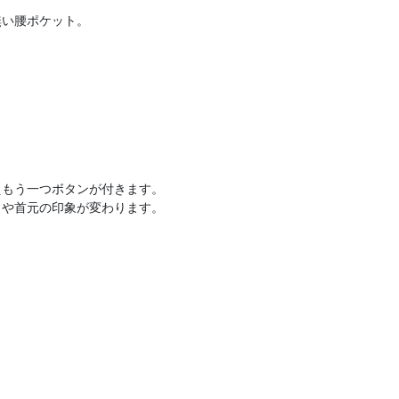
無い腰ポケット。
えもう一つボタンが付きます。
トや首元の印象が変わります。
。