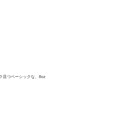
ク且つベーシックな、8oz
。