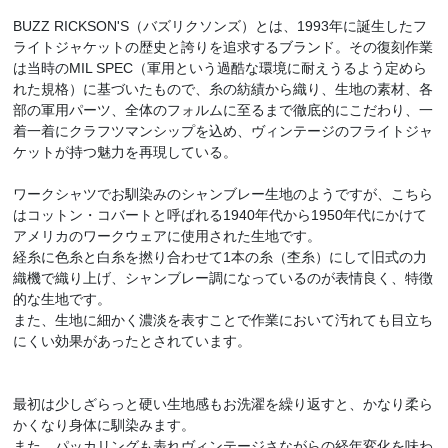
BUZZ RICKSON'S（バズリクソンズ）とは、1993年に誕生したフ
ライトジャケットの歴史と誇りを追求するブランド。その復刻作業
は当時のMIL SPEC（軍用という過酷な環境に耐えうるよう定めら
れた規格）に基づいたもので、糸の紡績から織り、生地の素材、各
部の軍用パーツ、全体のフォルムに至るまで徹底的にこだわり、一
着一着にクラフツマンシップを込め、ヴィンテージのフライトジャ
ケットが持つ魅力を再現している。
ワークシャツでお馴染みのシャンブレー生地のようですが、こちら
はコットン・コバートと呼ばれる1940年代から1950年代にかけて
アメリカのワークウェアに使用された生地です。
経糸に色糸と白糸を撚り合わせて1本の糸（杢糸）にして旧式の力
織機で織り上げ、シャンブレー調になっているのが表情良く、特徴
的な生地です。
また、生地に細かく濃淡を表すことで作業において汚れても目立ち
にくい効果があったとされています。
最初は少しざらっと硬い生地感もお洗濯を繰り返すと、かなり柔ら
かくなり身体に馴染みます。
また、パッカリングも表れヴィンテージさながらの経年変化を味わ