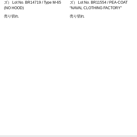
ズ） Lot No. BR14719 / Type M-65
ズ） Lot No. BR11554 / PEA-COAT
(NO HOOD)
“NAVAL CLOTHING FACTORY”
売り切れ
売り切れ
SHOPPING GUIDE
お買い物ガイド
FAQ
よくあるご質問