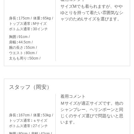
サイズMでも着られますが、やや
ゆとりを持って着たい雰囲気なシ
身長
175cm
体重
65kg
ャツのためLサイズを選びます。
トップス通常
Mサイズ
ボトムス通常
30インチ
胸囲
91cm
肩幅
44.5cm
腕の長さ
55cm
ウエスト
80cm
太もも周り
50cm
スタッフ（岡安）
着用コメント
Ｍサイズが適正サイズです。他の
シャンブレー、ヘリンボーンと同
身長
167cm
体重
53kg
じくのサイズ選びで問題ないと思
トップス通常
ｓサイズ
います。
ボトムス通常
27インチ
胸囲
80cm
肩幅
42cm