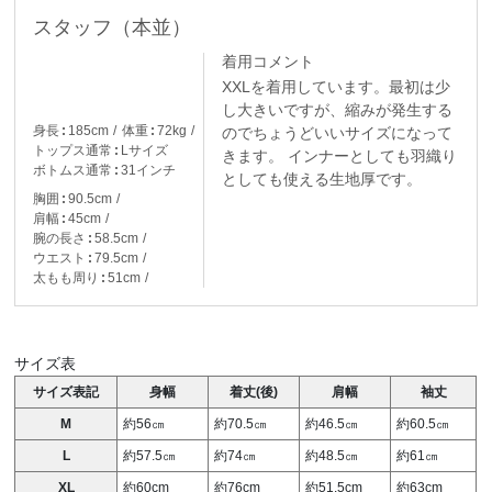
スタッフ（本並）
着用コメント
XXLを着用しています。最初は少
し大きいですが、縮みが発生する
身長
185cm
体重
72kg
のでちょうどいいサイズになって
トップス通常
Lサイズ
きます。
インナーとしても羽織り
ボトムス通常
31インチ
としても使える生地厚です。
胸囲
90.5cm
肩幅
45cm
腕の長さ
58.5cm
ウエスト
79.5cm
太もも周り
51cm
サイズ表
サイズ表記
身幅
着丈(後)
肩幅
袖丈
M
約56㎝
約70.5㎝
約46.5㎝
約60.5㎝
L
約57.5㎝
約74㎝
約48.5㎝
約61㎝
XL
約60cm
約76cm
約51.5cm
約63cm