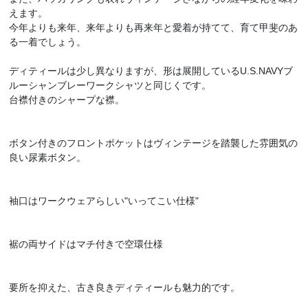
えます。
今年よりも来年、来年よりも再来年と愛着が持てて、育て甲斐のあ
る一着でしょう。
ディティールは少し異なりますが、形は展開しているU.S.NAVYブ
ルーシャンブレーワークシャツと同じくです。
台襟付きのシャープな襟。
ボタン付きのフロントポケットはヴィンテージを踏襲した雰囲気の
良い尿素ボタン。
袖口はワークウェアらしい"いってこい仕様"
裾の両サイドはマチ付きで空環仕様
要所を抑えた、古き良きディティールも魅力的です。