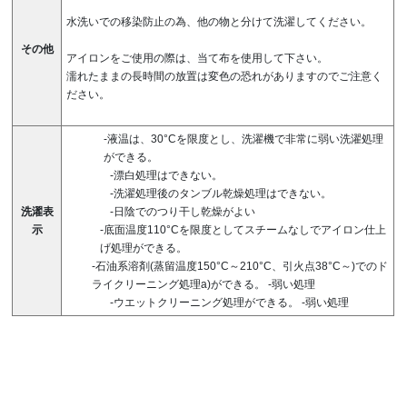
水洗いでの移染防止の為、他の物と分けて洗濯してください。
その他
アイロンをご使用の際は、当て布を使用して下さい。
濡れたままの長時間の放置は変色の恐れがありますのでご注意く
ださい。
-液温は、30°Cを限度とし、洗濯機で非常に弱い洗濯処理
ができる。
-漂白処理はできない。
-洗濯処理後のタンブル乾燥処理はできない。
洗濯表
-日陰でのつり干し乾燥がよい
示
-底面温度110°Cを限度としてスチームなしでアイロン仕上
げ処理ができる。
-石油系溶剤(蒸留温度150°C～210°C、引火点38°C～)でのド
ライクリーニング処理a)ができる。
-弱い処理
-ウエットクリーニング処理ができる。
-弱い処理